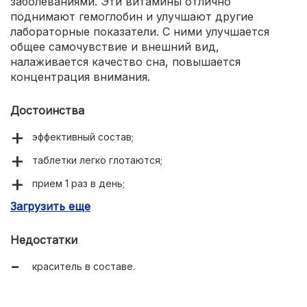
заболеваниями. Эти витамины отлично
поднимают гемоглобин и улучшают другие
лабораторные показатели. С ними улучшается
общее самочувствие и внешний вид,
налаживается качество сна, повышается
концентрация внимания.
Достоинства
эффективный состав;
таблетки легко глотаются;
прием 1 раз в день;
Загрузить еще
укрепляют иммунитет;
повышают гемоглобин;
Недостатки
обеспечивают прилив сил;
краситель в составе.
улучшают психоэмоциональное состояние.