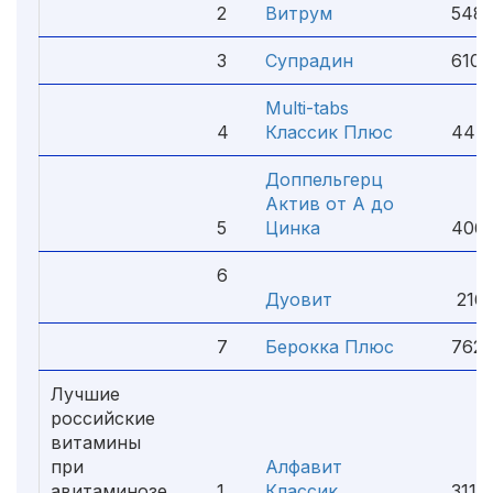
2
Витрум
548 
3
Супрадин
610 
Multi-tabs
4
Классик Плюс
444 
Доппельгерц
Актив от А до
5
Цинка
406 
6
Дуовит
216 
7
Берокка Плюс
762 
Лучшие
российские
витамины
при
Алфавит
авитаминозе
1
Классик
311 