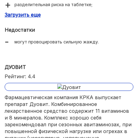
разделительная риска на таблетке;
Загрузить еще
быстро придают энергии и сил;
улучшают память и концентрацию внимания;
Недостатки
останавливают выпадение волос;
могут провоцировать сильную жажду.
избавляют от головных болей.
ДУОВИТ
Рейтинг: 4.4
Фармацевтическая компания КРКА выпускает
препарат Дуовит. Комбинированное
лекарственное средство содержит 11 витаминов
и 8 минералов. Комплекс хорошо себя
зарекомендовал при сезонных авитаминозах, при
повышенной физической нагрузке или огрехах в
питании (нерегулярно, неполноценно,