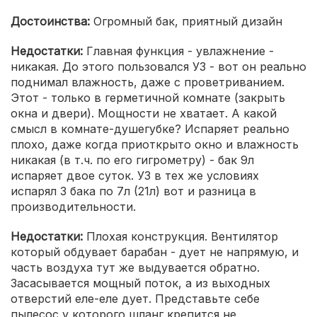
Достоинства:
Огромный бак, приятный дизайн
Недостатки:
Главная функция - увлажнение -
никакая. До этого пользовался УЗ - вот он реально
поднимал влажность, даже с проветриванием.
Этот - только в герметичной комнате (закрыть
окна и двери). Мощности не хватает. А какой
смысл в комнате-душегубке? Испаряет реально
плохо, даже когда приоткрыто окно и влажность
никакая (в т.ч. по его гигрометру) - бак 9л
испаряет двое суток. УЗ в тех же условиях
испарял 3 бака по 7л (21л) вот и разница в
производительности.
Недостатки:
Плохая конструкция. Вентилятор
который обдувает барабан - дует не напрямую, и
часть воздуха тут же выдувается обратно.
Засасывается мощный поток, а из выходных
отверстий еле-еле дует. Представьте себе
пылесос у которого шланг крепится не