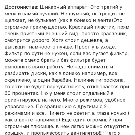
Достоинства:
Шикарный аппарат! Это третий у
меня и самый лучший. Не шумный, не трещит не
щелкает, не булькает (как в бонеко и венте)Это
огромное преимущество. Красивый пластик, прям
очень приятный внешний вид, просто красавчик,
смотрится дорого. Хотя стоит дешевле, а
выглядит намнооого лучше. Прост у в уходе.
Фильтр по сути не нужен, если вас пугает фильтр,
можете смело брать и без фильтра будет
выполнять свою работу. Не надо снимать и
разбирать диски, как в бонеко например, все
скреплено, в один барабан. Наличие гигроскопа,
то есть не будет переувлажнять, отключается при
60 процентах. Но у меня стоит отдельный я
ориентируюсь на него. Много режимов, удобное
управление. По сравнению с другими с 2
режимами и все. Ничего не светит в глаза ночью (
как в венте например) Еще один огромный при
огромный плюсище. в нем легко можно откуртить
крышку, и пропылесосить вентилятор!!!! Чего я