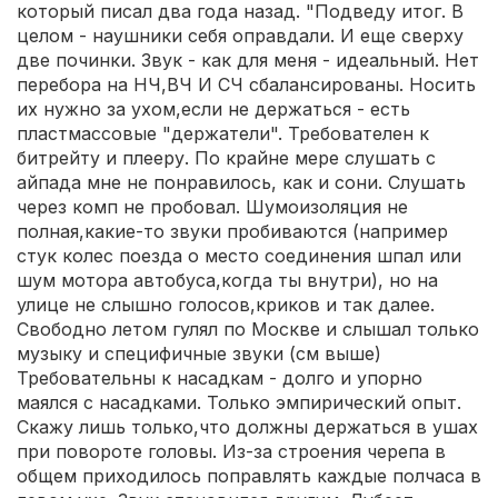
который писал два года назад. "Подведу итог. В
целом - наушники себя оправдали. И еще сверху
две починки. Звук - как для меня - идеальный. Нет
перебора на НЧ,ВЧ И СЧ сбалансированы. Носить
их нужно за ухом,если не держаться - есть
пластмассовые "держатели". Требователен к
битрейту и плееру. По крайне мере слушать с
айпада мне не понравилось, как и сони. Слушать
через комп не пробовал. Шумоизоляция не
полная,какие-то звуки пробиваются (например
стук колес поезда о место соединения шпал или
шум мотора автобуса,когда ты внутри), но на
улице не слышно голосов,криков и так далее.
Свободно летом гулял по Москве и слышал только
музыку и специфичные звуки (см выше)
Требовательны к насадкам - долго и упорно
маялся с насадками. Только эмпирический опыт.
Скажу лишь только,что должны держаться в ушах
при повороте головы. Из-за строения черепа в
общем приходилось поправлять каждые полчаса в