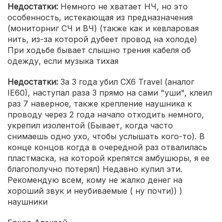
Недостатки:
Немного не хватает НЧ, но это
особенность, истекающая из предназначения
(мониторниг СЧ и ВЧ) (также как и кевларовая
нить, из-за которой дубеет провод на холоде)
При ходьбе бывает слышно трения кабеля об
одежду, если музыка тихая
Недостатки:
За 3 года убил CX6 Travel (аналог
IE60), наступал раза 3 прямо на сами "уши", клеил
раз 7 наверное, также крепление наушника к
проводу через 2 года начало отходить немного,
укрепил изолентой (Бывает, когда часто
снимаешь одно ухо, чтобы услышать кого-то). В
конце концов когда в очередной раз отвалилась
пластмаска, на которой крепятся амбушюры, я ее
благополучно потерял) Недавно купил эти.
Рекомендую всем, кому не жалко денег на
хороший звук и неубиваемые ( ну почти)) )
наушники