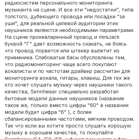
радиосистем персонального мониторинга
музыканта на сцене. И все эти "недостатки", типа
толстого, дубеющего провода или посадки "за
уши", для реальной целевой аудитории этих
наушников являются необходимыми параметрами.
На сцене прокевларенный провод и miniJack
буквой "Г" дает возможность скакать, не боясь
что провод порвется или штекер вылетит из
приемника. Слабоватые басы обусловлены тем,
что радиомониторинг чаще всего покупают
вокалисты и по частотам драйвер рассчитан для
мониторинга вокала, гитары, клавиш. Для тех же
кто хочет слушать музыку через наушники такого
качества, Sennheiser специально разработал
бытовые модели данных наушников (название
такое же, только вместо цифры "60" в названии
модели будет цифра "6" ), с более
сбалансированными частотами, мягким проводом.
Так что если вы хотите просто слушать хорошую
музыку в хорошем качестве, то покупайте