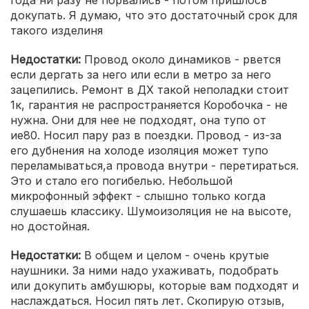
года ни разу не порвались - потом пришлось
докупать. Я думаю, что это достаточный срок для
такого изделиня
Недостатки:
Провод около динамиков - рвется
если дергать за него или если в метро за него
зацепились. Ремонт в ДХ такой неполадки стоит
1к, гарантия не распространяется Коробочка - не
нужна. Они для нее не подходят, она тупо от
ие80. Носил пару раз в поездки. Провод - из-за
его дубнения на холоде изоляция может тупо
переламываться,а провода внутри - перетираться.
Это и стало его погибелью. Небольшой
микрофонный эффект - слышно только когда
слушаешь классику. Шумоизоляция не на высоте,
но достойная.
Недостатки:
В общем и целом - очень крутые
наушники. За ними надо ухаживать, подобрать
или докупить амбушюры, которые вам подходят и
наслаждаться. Носил пять лет. Скопирую отзыв,