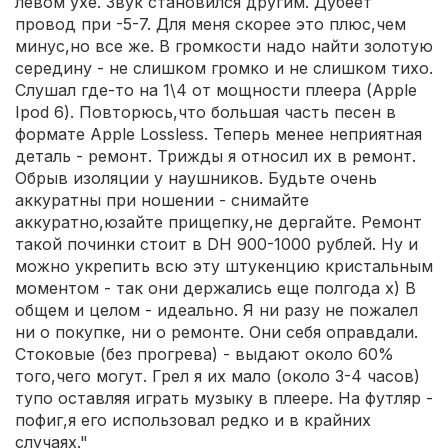
левом ухе. Звук становился другим. Дубеет
провод при -5-7. Для меня скорее это плюс,чем
минус,но все же. В громкости надо найти золотую
середину - не слишком громко и не слишком тихо.
Слушал где-то на 1\4 от мощности плеера (Apple
Ipod 6). Повторюсь,что большая часть песен в
формате Apple Lossless. Теперь менее неприятная
деталь - ремонт. Трижды я относил их в ремонт.
Обрыв изоляции у наушников. Будьте очень
аккуратны при ношении - снимайте
аккуратно,юзайте прищепку,не дергайте. Ремонт
такой починки стоит в DH 900-1000 рублей. Ну и
можно укрепить всю эту штукенцию кристальным
моментом - так они держались еще полгода х) В
общем и целом - идеально. Я ни разу не пожалел
ни о покупке, ни о ремонте. Они себя оправдали.
Стоковые (без прогрева) - выдают около 60%
того,чего могут. Грел я их мало (около 3-4 часов)
тупо оставляя играть музыку в плеере. На футляр -
пофиг,я его использовал редко и в крайних
случаях."