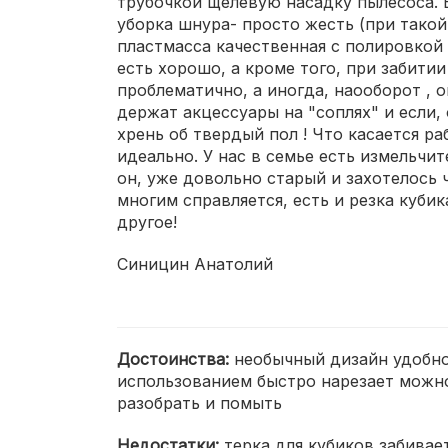
трубочкой щелевую насадку пылесоса. В
уборка шнура- просто жесть (при такой
пластмасса качественная с полировкой 
есть хорошо, а кроме того, при забити
проблематично, а иногда, наооборот , 
держат акцессуары на "соплях" и если,
хрень об твердый пол ! Что касается ра
идеально. У нас в семье есть измельчи
он, уже довольно старый и захотелось 
многим справляется, есть и резка куби
другое!
Синицин Анатолий
Достоинства:
необычный дизайн удобное
использованием быстро нарезает можно
разобрать и помыть
Недостатки:
терка для кубиков забивае