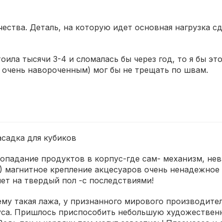
ества. Деталь, на которую идет основная нагрузка сд
оила тысячи 3-4 и сломалась бы через год, то я бы эт
 очень навороченным) мог бы не трещать по швам.
асадка для кубиков
попадание продуктов в корпус-где сам- механизм, не
!) магнитное крепление акцесуаров очень ненадежное
нет на твердый пол -с последствиями!
му такая лажа, у признанного мирового производител
уса. Пришлось приспособить небольшую художествен