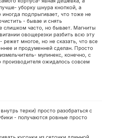
самого корпуса- явная дешёвка, а
 лучше- уборку шнура кнопкой, а
е иногда подпрыгивает, что тоже не
чистить - бывае и снять
не слишком часто, но бывает. Магниты
двигании овощерезки разбить всю эту
- режет многое, но не сказать, что все
веннее и продуменней сделан. Просто
измельчитель- мулинекс, конечно, с
го производителя ожидалось совсем
внутрь терки) просто разобраться с
убики - получаются ровные просто
кивать кусочки из сеточки длинной