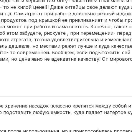
едь так и червяки там могут завестись! Пласмасса и 
- то не хилой цене!)! Даже китайцы свое делают куда
и т.д. Сам агрегат при работе довольно резвый и даж
и продуктов под крышкой ее прикливаниет и чтобы про
она может при работе и сама слететь. Конечно, такое 
 об этом забудете, рискуете , при перемещении- пере
боте агрегата, то она удовлетворительна и измельчает
тель дешевле, но местами режет лучше и куда качест
что- то современней. Вообщем, если подытожить: сей 
ками, но цена явно не адекватна качеству! От мирово
 хранение насадок (классно крепятся между собой и 
 подставить любую емкость, куда падает натертое к
тся после использования, но я приспособилась протал