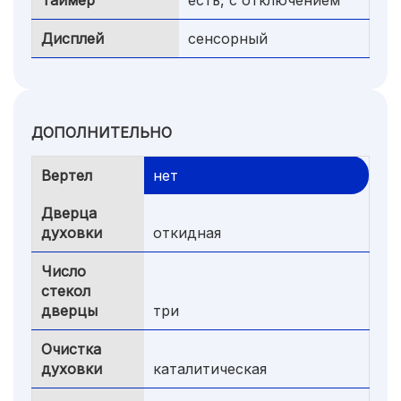
Таймер
есть, с отключением
Дисплей
сенсорный
ДОПОЛНИТЕЛЬНО
Вертел
нет
Дверца
духовки
откидная
Число
стекол
дверцы
три
Очистка
духовки
каталитическая