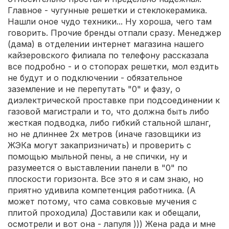
Главное - чугунные решетки и стеклокерамика.
Нашли оное чудо техники... Ну хороша, чего там
говорить. Прочие бренды отпали сразу. Менеджер
(дама) в отделении интернет магазина нашего
кайзеровского филиала по телефону рассказала
все подробно - и о стопорах решетки, мол ездить
не будут и о подключении - обязательное
заземление и не перепутать "0" и фазу, о
диэлектрической проставке при подсоединении к
газовой магистрали и то, что должна быть либо
жесткая подводка, либо гибкий стальной шланг,
но не длиннее 2х метров (иначе газовщики из
ЖЭКа могут закапризничать) и проверить с
помощью мыльной пены, а не спички, ну и
разумеется о выставлении панели в "0" по
плоскости горизонта. Все это я и сам знаю, но
приятно удивила компетенция работника. (А
может потому, что сама совковые мучения с
плитой проходила) Доставили как и обещали,
осмотрели и вот она - лапуля ))) Жена рада и мне