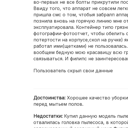
во-первых не все болты прикрутили пос
Ввиду того, что аппарат не совсем легки
пришла смс о том, чтобыя забралп аппар
познила вновь на горячую линию мне о
эксплуатировала. Контейнер типо грязн
фотографии-фотоотчет, чтобы обелить с
потертости на корпусе,скол на ручке) я
работал ими(щетками) не пользовалась
вообщем бедную мою красавицу всю гря
связываться. И филипс не заинтересова
Пользователь скрыл свои данные
Достоинства:
Хорошее качество уборки
перед мытьем полов.
Недостатки:
Купил данную модель пылес
отвалилась головка пылесоса, в котор