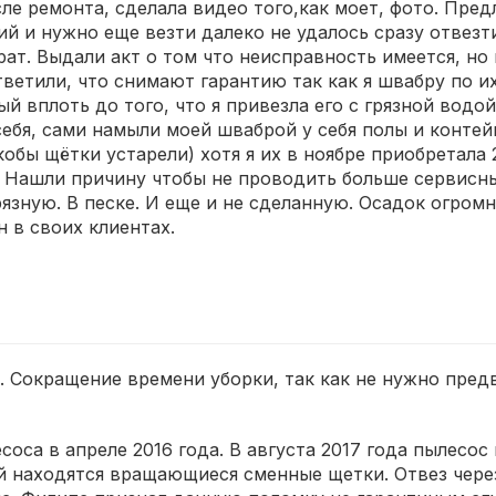
ле ремонта, сделала видео того,как моет, фото. Пред
й и нужно еще везти далеко не удалось сразу отвезти. 
ат. Выдали акт о том что неисправность имеется, но 
тветили, что снимают гарантию так как я швабру по 
ый вплоть до того, что я привезла его с грязной водо
ебя, сами намыли моей шваброй у себя полы и контей
кобы щётки устарели) хотя я их в ноябре приобретала 2
. Нашли причину чтобы не проводить больше сервисн
зную. В песке. И еще и не сделанную. Осадок огромн
н в своих клиентах.
. Сокращение времени уборки, так как не нужно пред
оса в апреле 2016 года. В августа 2017 года пылесос
ой находятся вращающиеся сменные щетки. Отвез чере