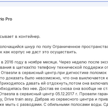
io Pro
сывает в контейнер.
Волочащийся шнур по полу Ограниченное пространство
к как корпус не даст это осуществить.
в 2016 году в ноябре месяце. Через неделю после эк
евания в щетках!по телефону технической поддержи о
! Отвезли в сервисный центр.при дигностике поломок
что доказать было невозможно, что она выключается 
Приходилось давать ей отдохнуть,потом она включалас
обходилась без нее. Достав ее снова она вообще не ст
твезла в сервисный центр 05.12.2017 г. Провели гар
ssy, Drive train assy. Дабрав из сервесного центра и п
 же мыть с разводами. С обильными полосами воды. С