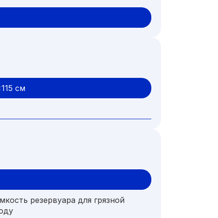
x115 cм
мкость резервуара для грязной
оду