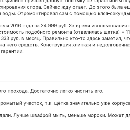
 Филипс признал данную поломку не гарантиным случа
лирования спора. Сейчас жду ответ. До этого была е
ой воды. Отремонтировал сам с помощью клея-секунды
еля 2016 года за 34 999 руб. За время использовани
 стоимость подобного ремонта (отвалилась щетка) = 1
 3 333 руб. в месяц. Правильно кто-то здесь заметил, 
на него средств. Конструкция хлипкая и недолговечная
гарантии.
о прохода. Достаточно легко чистить его.
ромытый участок, т.к. щётка значительно уже корпус
дали. Лучше шваброй мыть, меньше мороки. Может дл