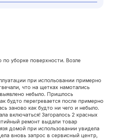
 по уборке поверхности. Возле
сплуатации при испольовании примерно
твечали, что на щетках намотались
 выявлено небыло. Пришлось
как будто перегревается после примерно
ь заново как будто ни чего и небыло.
ала включаться! Загоралось 2 красных
антийный ремонт выдали товар
ривязя домой при использовании увидела
дела вновь запрос в сервисный центр,