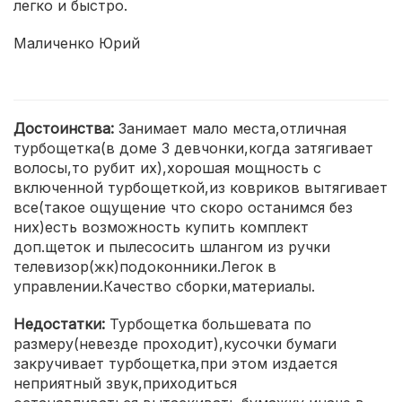
легко и быстро.
Маличенко Юрий
Достоинства:
Занимает мало места,отличная
турбощетка(в доме 3 девчонки,когда затягивает
волосы,то рубит их),хорошая мощность с
включенной турбощеткой,из ковриков вытягивает
все(такое ощущение что скоро останимся без
них)есть возможность купить комплект
доп.щеток и пылесосить шлангом из ручки
телевизор(жк)подоконники.Легок в
управлении.Качество сборки,материалы.
Недостатки:
Турбощетка большевата по
размеру(невезде проходит),кусочки бумаги
закручивает турбощетка,при этом издается
неприятный звук,приходиться