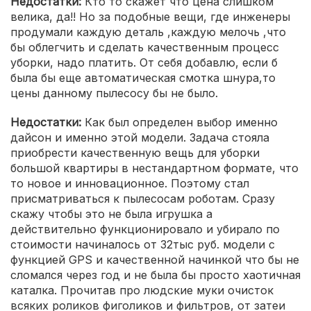
Недостатки:
Кто то скажет что цена слишком
велика, да!! Но за подобные вещи, где инженеры
продумали каждую деталь ,каждую мелочь ,что
бы облегчить и сделать качественным процесс
уборки, надо платить. От себя добавлю, если б
была бы еще автоматическая смотка шнура,то
цены данному пылесосу бы не было.
Недостатки:
Как был определен выбор именно
дайсон и именно этой модели. Задача стояла
приобрести качественную вещь для уборки
большой квартиры в нестандартном формате, что
то новое и инновационное. Поэтому стал
присматриваться к пылесосам роботам. Сразу
скажу чтобы это не была игрушка а
действительно функционировало и убирало по
стоимости начиналось от 32тыс руб. модели с
функцией GPS и качественной начинкой что бы не
сломался через год и не была бы просто хаотичная
каталка. Прочитав про людские муки очисток
всяких роликов фиголиков и фильтров, от затеи