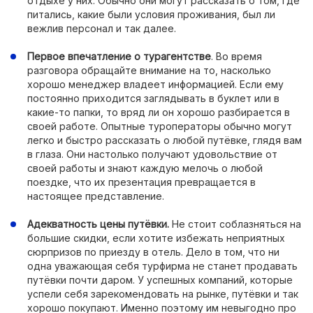
отдыхе у них. Обычно они могут рассказать о том, где
питались, какие были условия проживания, был ли
вежлив персонал и так далее.
Первое впечатление о турагентстве
. Во время
разговора обращайте внимание на то, насколько
хорошо менеджер владеет информацией. Если ему
постоянно приходится заглядывать в буклет или в
какие-то папки, то вряд ли он хорошо разбирается в
своей работе. Опытные туроператоры обычно могут
легко и быстро рассказать о любой путёвке, глядя вам
в глаза. Они настолько получают удовольствие от
своей работы и знают каждую мелочь о любой
поездке, что их презентация превращается в
настоящее представление.
Адекватность цены путёвки.
Не стоит соблазняться на
большие скидки, если хотите избежать неприятных
сюрпризов по приезду в отель. Дело в том, что ни
одна уважающая себя турфирма не станет продавать
путёвки почти даром. У успешных компаний, которые
успели себя зарекомендовать на рынке, путёвки и так
хорошо покупают. Именно поэтому им невыгодно про