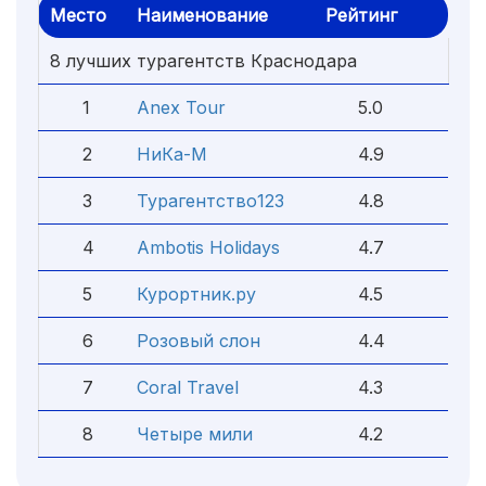
Место
Наименование
Рейтинг
8 лучших турагентств Краснодара
1
Anex Tour
5.0
2
НиКа-М
4.9
3
Турагентство123
4.8
4
Ambotis Holidays
4.7
5
Курортник.ру
4.5
6
Розовый слон
4.4
7
Coral Travel
4.3
8
Четыре мили
4.2