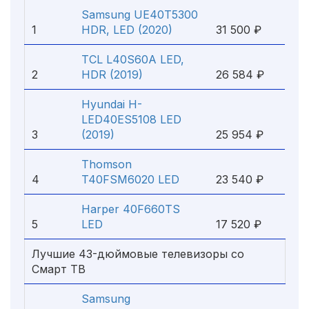
Samsung UE40T5300
1
HDR, LED (2020)
31 500 ₽
TCL L40S60A LED,
2
HDR (2019)
26 584 ₽
Hyundai H-
LED40ES5108 LED
3
(2019)
25 954 ₽
Thomson
4
T40FSM6020 LED
23 540 ₽
Harper 40F660TS
5
LED
17 520 ₽
Лучшие 43-дюймовые телевизоры со
Смарт ТВ
Samsung