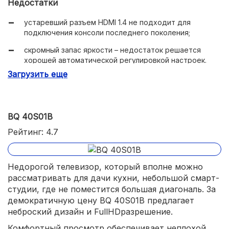
Недостатки
отличная контрастность 5000:1, рассчитанная на
установку в светлой комнате;
устаревший разъем HDMI 1.4 не подходит для
подключения консоли последнего поколения;
мощная акустика на 14 Вт с виртуальным объемным
звуком DTS-HD;
скромный запас яркости – недостаток решается
хорошей автоматической регулировкой настроек.
двухдиапазонный Wi-Fi;
Загрузить еще
сниженное энергопотребление – в пределах 70 Вт.
BQ 40S01B
Рейтинг: 4.7
Недорогой телевизор, который вполне можно
рассматривать для дачи кухни, небольшой смарт-
студии, где не поместится большая диагональ. За
демократичную цену BQ 40S01B предлагает
неброский дизайн и FullHDразрешение.
Комфортный просмотр обеспечивает неплохой