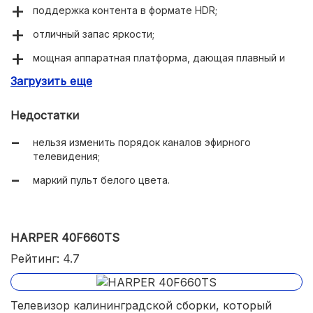
поддержка контента в формате HDR;
отличный запас яркости;
мощная аппаратная платформа, дающая плавный и
быстрый интерфейс;
Загрузить еще
акустика в формате Dolby Audio, откалиброванная
звукоинженерами JVC;
Недостатки
уверенный прием Wi-fi;
нельзя изменить порядок каналов эфирного
телевидения;
в комплекте эргономичный пульт, которым
действительно удобно пользоваться.
маркий пульт белого цвета.
HARPER 40F660TS
Рейтинг: 4.7
Телевизор калининградской сборки, который