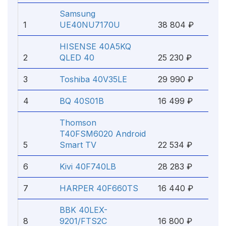
Samsung
1
UE40NU7170U
38 804 ₽
HISENSE 40A5KQ
2
QLED 40
25 230 ₽
3
Toshiba 40V35LE
29 990 ₽
4
BQ 40S01B
16 499 ₽
Thomson
T40FSM6020 Android
5
Smart TV
22 534 ₽
6
Kivi 40F740LB
28 283 ₽
7
HARPER 40F660TS
16 440 ₽
BBK 40LEX-
8
9201/FTS2C
16 800 ₽