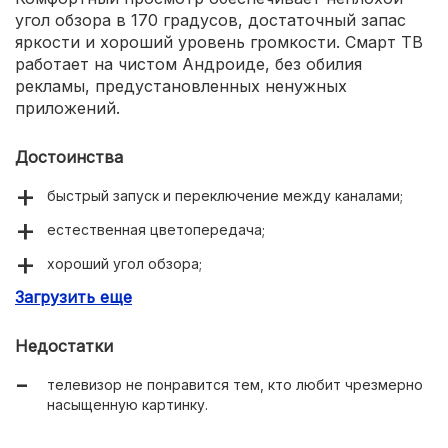
угол обзора в 170 градусов, достаточный запас
яркости и хороший уровень громкости. Смарт ТВ
работает на чистом Андроиде, без обилия
рекламы, предустановленных ненужных
приложений.
Достоинства
быстрый запуск и переключение между каналами;
естественная цветопередача;
хороший угол обзора;
Загрузить еще
простая настройка;
есть выход на проводные наушники;
Недостатки
смарт ТВ на чистом Андроиде, без обилия рекламы,
телевизор не понравится тем, кто любит чрезмерно
предустановленных ненужных приложений.
насыщенную картинку.