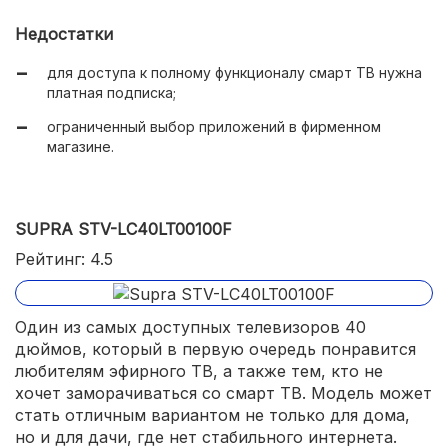
«железо» полностью соответствует требованиям ОС
Яндекс – все работает быстро, без фризов;
Недостатки
простое меню, где наиболее востребованные
для доступа к полному функционалу смарт ТВ нужна
сервисы вынесены на главную страницу;
платная подписка;
специальный режим, ограничивающий доступ к
ограниченный выбор приложений в фирменном
«взрослому» контенту, позволяет рекомендовать
магазине.
модель в детскую комнату;
3 входа HDMI и разъем для проводных наушников.
SUPRA STV-LC40LT00100F
Рейтинг: 4.5
Один из самых доступных телевизоров 40
дюймов, который в первую очередь понравится
любителям эфирного ТВ, а также тем, кто не
хочет заморачиваться со смарт ТВ. Модель может
стать отличным вариантом не только для дома,
но и для дачи, где нет стабильного интернета.