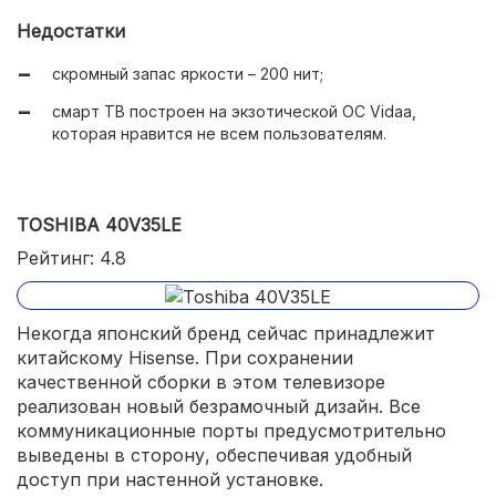
продвинутая матрица QLED;
Недостатки
практичный выбор коммуникационных портов;
скромный запас яркости – 200 нит;
небольшое расстояние между ножками – 77,6 см;
смарт ТВ построен на экзотической ОС Vidaa,
которая нравится не всем пользователям.
есть спортивный и игровой режим;
фирменная технология управления контрастностью
Depth Enhancer;
TOSHIBA 40V35LE
быстрый отклик матрицы 8 мс позволяет подключать
компьютер или игровую консоль;
Рейтинг: 4.8
отличная акустика с кинематографическими
технологиями.
Некогда японский бренд сейчас принадлежит
китайскому Hisense. При сохранении
качественной сборки в этом телевизоре
реализован новый безрамочный дизайн. Все
коммуникационные порты предусмотрительно
выведены в сторону, обеспечивая удобный
доступ при настенной установке.