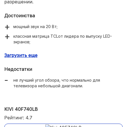
разрешении.
Достоинства
мощный звук на 20 Вт;
классная матрица TCLот лидера по выпуску LED-
экранов;
шустрый смарт ТВ на ОС Андроид ТВ;
Загрузить еще
дистанционный пульт с микрофонов;
Недостатки
телевизор отлично тянет видео с онлайн-
кинотеатров в full HD;
не лучший угол обзора, что нормально для
телевизора небольшой диагонали.
мощный тюнер, способный принимать бесплатные
цифровые каналы.
KIVI 40F740LB
Рейтинг: 4.7