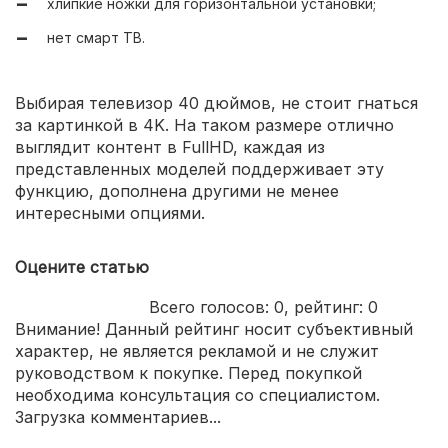
хлипкие ножки для горизонтальной установки;
усиленные колонки на 16 Вт, рассчитанные на
большую комнату;
нет смарт ТВ.
сбалансированный набор проводных интерфейсов,
позволяющих одновременно подключить несколько
внешних устройств;
Выбирая телевизор 40 дюймов, не стоит гнаться
за картинкой в 4K. На таком размере отлично
качественная российская сборка.
выглядит контент в FullHD, каждая из
представленных моделей поддерживает эту
функцию, дополнена другими не менее
интересными опциями.
Оцените статью
Всего голосов:
0
, рейтинг:
0
Внимание! Данный рейтинг носит субъективный
характер, не является рекламой и не служит
руководством к покупке. Перед покупкой
необходима консультация со специалистом.
Загрузка комментариев...