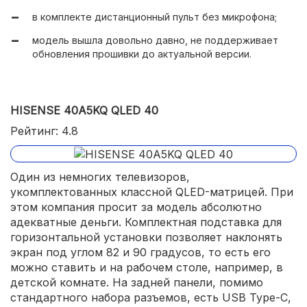
автоматическая адаптация картинки PurColor под
в комплекте дистанционный пульт без микрофона;
особенности демонстрируемого изображения
PurColor;
модель вышла довольно давно, не поддерживает
обновления прошивки до актуальной версии.
картинка в формате 4K;
отличное соотношение яркости и контрастности.
HISENSE 40A5KQ QLED 40
Рейтинг: 4.8
Один из немногих телевизоров,
укомплектованных классной QLED-матрицей. При
этом компания просит за модель абсолютно
адекватные деньги. Комплектная подставка для
горизонтальной установки позволяет наклонять
экран под углом 82 и 90 градусов, то есть его
можно ставить и на рабочем столе, например, в
детской комнате. На задней панели, помимо
стандартного набора разъемов, есть USB Type-C,