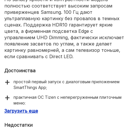
полностью соответствует высоким запросам
приверженцев Samsung. 100 Гц дают
ультраплавную картинку без провалов в темных
сценах. Поддержка HDR10 гарантирует яркие
цвета, а фирменная подсветка Edge с
управлением UHD Dimming, фактически исключает
появление засветов по углам, а также делает
картинку равномерней, а сам телевизор тоньше,
если сравнивать с Direct LED.
Достоинства
простой первый запуск с диалоговым приложением
SmartThings App;
практичная ОС Tizen с неперегруженным плиточным
меню;
Загрузить еще
передача контента в формате HDR;
звук на 20 Вт в формате Dolby Digital Plus;
Недостатки