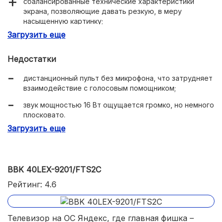
сбалансированные технические характеристики
экрана, позволяющие давать резкую, в меру
насыщенную картинку;
Загрузить еще
недорогой телевизор с сбалансированным
функционалом;
Недостатки
удобный доступ к проводным разъемом;
дистанционный пульт без микрофона, что затрудняет
надежное подключение к Wi-fi;
взаимодействие с голосовым помощником;
4 Гб внутренней памяти для установки внешних
звук мощностью 16 Вт ощущается громко, но немного
приложений.
плосковато.
Загрузить еще
BBK 40LEX-9201/FTS2C
Рейтинг: 4.6
Телевизор на ОС Яндекс, где главная фишка –