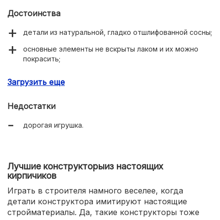
Достоинства
детали из натуральной, гладко отшлифованной сосны;
основные элементы не вскрыты лаком и их можно
покрасить;
детали легко соединяются и разъединяются;
Загрузить еще
яркая и подробная инструкция;
Недостатки
фигурки животных и птиц в комплекте;
дорогая игрушка.
игра для веселого досуга всей семьи.
Лучшие конструкторыиз настоящих
кирпичиков
Играть в строителя намного веселее, когда
детали конструктора имитируют настоящие
стройматериалы. Да, такие конструкторы тоже