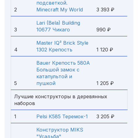
подсветкой.
2
Minecraft My World
3 393 ₽
Lari (Bela) Building
3
10677 Чикаго
990 ₽
Master IQ² Brick Style
4
1302 Крепость
1 120 ₽
Bauer Крепость 580А
Большой замок с
катапультой и
5
пушкой
1 205 ₽
Лучшие конструкторы в деревянных
наборов
1
Pelsi К585 Теремок-1
3 205 ₽
Конструктор MIKS
"Усадьба"