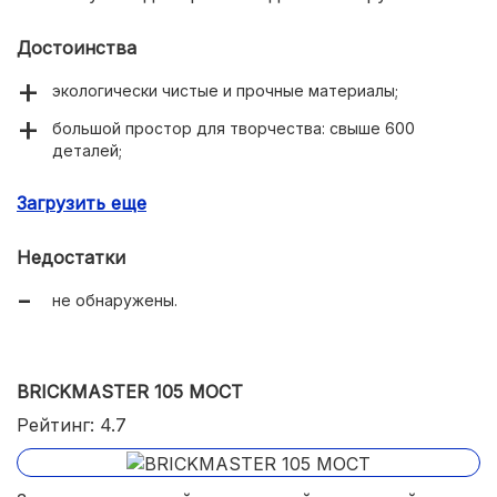
Достоинства
экологически чистые и прочные материалы;
большой простор для творчества: свыше 600
деталей;
элементы ландшафтного дизайна в комплекте;
Загрузить еще
многократное использование кирпичиков;
Недостатки
доступная цена;
не обнаружены.
нет слишком мелких деталей, поэтому игрушка
безопасна для маленьких детей.
BRICKMASTER 105 МОСТ
Рейтинг: 4.7