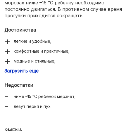
морозах ниже –15 °C ребенку необходимо
постоянно двигаться. В противном случае время
прогулки приходится сокращать.
Достоинства
легкие и удобные;
комфортные и практичные;
модные и стильные;
Загрузить еще
красивые силуэты;
не пропускают влагу и ветер;
Недостатки
качественно пошиты;
ниже –15 °C ребенок мерзнет;
надежная фурнитура;
лезут перья и пух.
для средних зимних температур.
SMENA