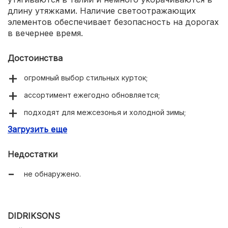
длину утяжками. Наличие светоотражающих
элементов обеспечивает безопасность на дорогах
в вечернее время.
Достоинства
огромный выбор стильных курток;
ассортимент ежегодно обновляется;
подходят для межсезонья и холодной зимы;
Загрузить еще
для разного уровня активности;
практичные и удобные;
Недостатки
сохраняют тепло;
не обнаружено.
влагоотталкивающее покрытие;
дышащие материалы;
DIDRIKSONS
для всех возрастов и предпочтений;