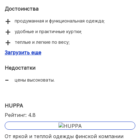
Достоинства
продуманная и функциональная одежда;
удобные и практичные куртки;
теплые и легкие по весу;
Загрузить еще
подходят для активных детей;
смотрятся стильно и дорого;
Недостатки
высокое качество материалов и фурнитуры;
цены высоковаты.
глубина капюшона регулируется липучкой;
светоотражатели.
HUPPA
Рейтинг: 4.8
От яркой и теплой одежды финской компании