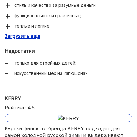
стиль и качество за разумные деньги;
функциональные и практичные;
теплые и легкие;
Загрузить еще
подходят для сильных морозов;
не промокают при лазании по снегу;
Недостатки
есть ветрозащитная «юбка» на талии и планка на
только для стройных детей;
молнии;
искусственный мех на капюшонах.
хорошо сидят на стройных детях;
можно покупать с запасом на два размера;
манжеты на рукавах можно подгибать;
KERRY
карманы на молниях.
Рейтинг: 4.5
Куртки финского бренда KERRY подходят для
самой холодной русской зимы и выдерживают