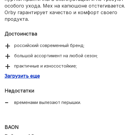
особого ухода. Мех на капюшоне отстегивается.
Orby гарантирует качество и комфорт своего
продукта.
Достоинства
российский современный бренд;
большой ассортимент на любой сезон;
практичные и износостойкие;
Загрузить еще
защищают от холода, ветра, влаги;
выдерживают морозы до –30 °C;
Недостатки
подходят для активного отдыха;
временами вылезают перышки.
модные и стильные;
капюшон и мех отстегиваются;
BAON
утеплитель не собирается в комки во время стирки;