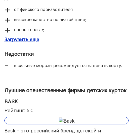
от финского производителя;
высокое качество по низкой цене;
очень теплые;
Загрузить еще
поддерживают комфортную температуру;
продуманные модели для растущих детей;
Недостатки
пропитка от ветра и осадков;
в сильные морозы рекомендуется надевать кофту.
карманы с липучкой или на молнии;
глубокий капюшон.
Лучшие отечественные фирмы детских курток
BASK
Рейтинг: 5.0
Bask – это российский бренд детской и