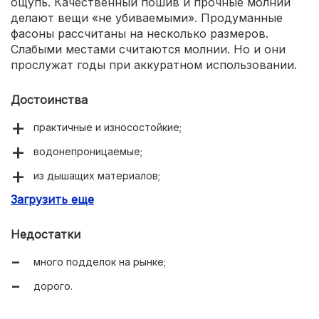
ощупь. Качественный пошив и прочные молнии
делают вещи «не убиваемыми». Продуманные
фасоны рассчитаны на несколько размеров.
Слабыми местами считаются молнии. Но и они
прослужат годы при аккуратном использовании.
Достоинства
практичные и износостойкие;
водонепроницаемые;
из дышащих материалов;
Загрузить еще
высокое качество пошива;
в стиле минимализма;
Недостатки
фасоны под растущего ребенка;
много подделок на рынке;
стирка в стиральной машине;
дорого.
быстро сохнут.