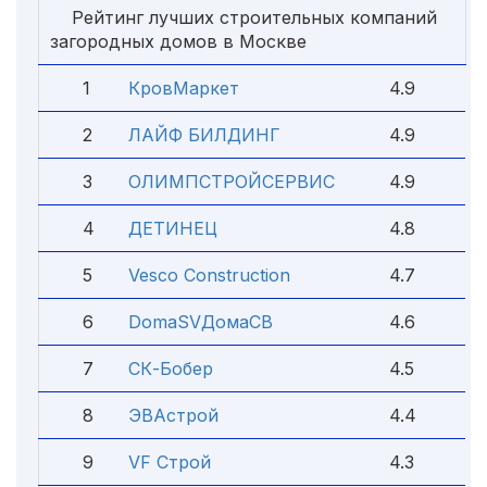
Рейтинг лучших строительных компаний
загородных домов в Москве
1
КровМаркет
4.9
2
ЛАЙФ БИЛДИНГ
4.9
3
ОЛИМПСТРОЙСЕРВИС
4.9
4
ДЕТИНЕЦ
4.8
5
Vesco Construction
4.7
6
DomaSVДомаСВ
4.6
7
СК-Бобер
4.5
8
ЭВАстрой
4.4
9
VF Строй
4.3