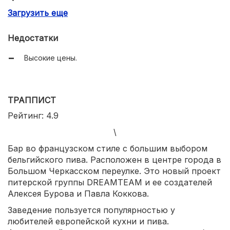
Загрузить еще
Уютная домашняя атмосфера.
Уникальный интерьер с оригинальными элементами
Недостатки
декора.
Высокие цены.
ТРАППИСТ
Рейтинг: 4.9
\
Бар во французском стиле с большим выбором
бельгийского пива. Расположен в центре города в
Большом Черкасском переулке. Это новый проект
питерской группы DREAMTEAM и ее создателей
Алексея Бурова и Павла Коккова.
Заведение пользуется популярностью у
любителей европейской кухни и пива.