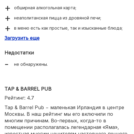
обширная алкогольная карта;
неаполитанская пицца из дровяной печи;
в меню есть как простые, так и изысканные блюда;
Загрузить еще
итальянская, русская, европейская кухни;
развлекательные программы для детей.
Недостатки
не обнаружены.
TAP & BARREL PUB
Рейтинг: 4.7
Tap & Barrel Pub − маленькая Ирландия в центре
Москвы. В наш рейтинг мы его включили по
многим причинам. Во-первых, когда-то в
помещении располагалась легендарная «Яма»,
известная многим ценителям настоящего пенного