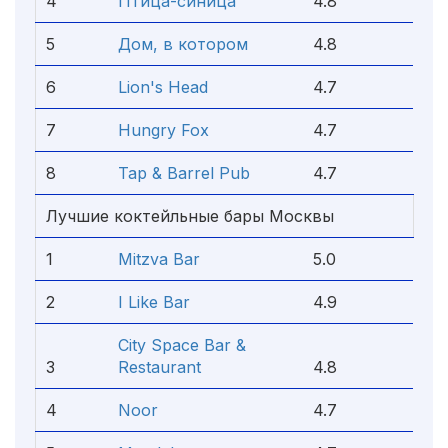
4
Птица-синица
4.8
5
Дом, в котором
4.8
6
Lion's Head
4.7
7
Hungry Fox
4.7
8
Tap & Barrel Pub
4.7
Лучшие коктейльные бары Москвы
1
Mitzva Bar
5.0
2
I Like Bar
4.9
City Space Bar &
3
Restaurant
4.8
4
Noor
4.7