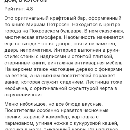
ДОМ, В КОТОРОМ
Рейтинг: 4.8
Это оригинальный крафтовый бар, оформленный
по книге Мириам Петросян. Находится в центре
города на Покровском бульваре. В нем сказочная,
мистическая атмосфера. Необычность начинается
еще со входа – он во дворе, почти не заметен,
дверь неприметная. Интерьер выполнен в руин-
стиле: стены с надписями и отбитой плиткой,
старинные книги, винтажная антикварная мебель.
На верхнем этаже настоящее дерево с фонарями
на ветвях, а на нижнем посетителей поражает
ванна, которая служит сидением. Лестница тоже
необычна, с оригинальной скульптурой черта в
окружении книг.
Меню небольшое, но все блюда вкусные.
Посетителям особенно нравятся чесночные
гренки, жареный камамбер, картошка с
пармезаном, утиная ножка с кукурузной кашей,
курочка в меду, тыквенный карри. Из напитков