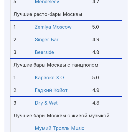
5
Mendeleev
4.7
Лучшие ресто-бары Москвы
1
Zemlya Moscow
5.0
2
Singer Bar
4.9
3
Beerside
4.8
Лучшие бары Москвы с танцполом
1
Караоке Х.О
5.0
2
Гадкий Койот
4.9
3
Dry & Wet
4.8
Лучшие бары Москвы с живой музыкой
Мумий Тролль Music