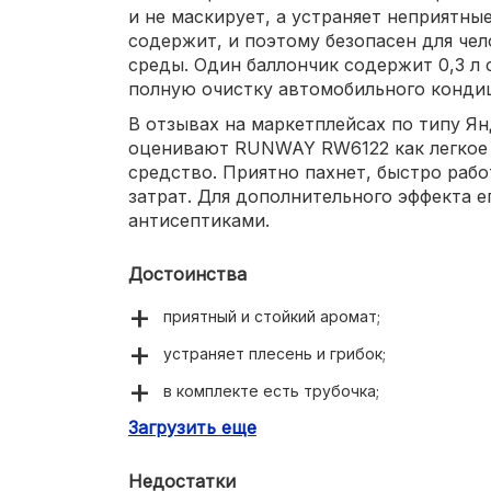
и не маскирует, а устраняет неприятны
содержит, и поэтому безопасен для че
среды. Один баллончик содержит 0,3 л 
полную очистку автомобильного кондиц
В отзывах на маркетплейсах по типу Я
оценивают RUNWAY RW6122 как легкое 
средство. Приятно пахнет, быстро рабо
затрат. Для дополнительного эффекта е
антисептиками.
Достоинства
приятный и стойкий аромат;
устраняет плесень и грибок;
в комплекте есть трубочка;
Загрузить еще
относительно низкая цена;
действует всего за 15 минут.
Недостатки