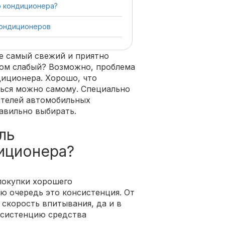
о кондиционера?
кондиционеров
е самый свежий и приятно
ком слабый? Возможно, проблема
диционера. Хорошо, что
ться можно самому. Специально
ителей автомобильных
авильно выбирать.
ль
иционера?
покупки хорошего
ю очередь это консистенция. От
 скорость впитывания, да и в
нсистенцию средства