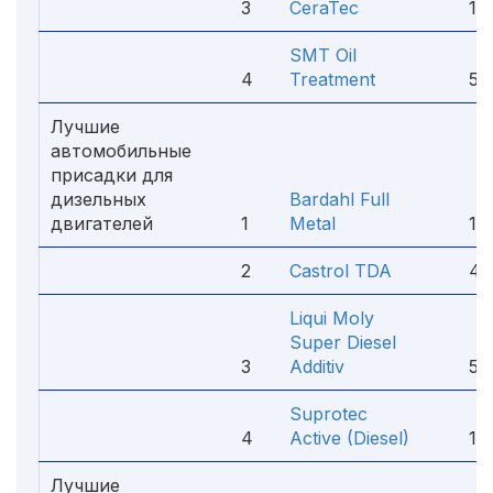
3
CeraTec
1 78
SMT Oil
4
Treatment
550
Лучшие
автомобильные
присадки для
дизельных
Bardahl Full
двигателей
1
Metal
1 9
2
Castrol TDA
490
Liqui Moly
Super Diesel
3
Additiv
535
Suprotec
4
Active (Diesel)
1 6
Лучшие