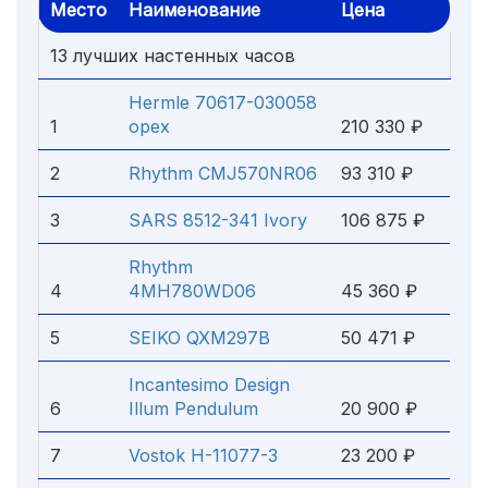
Место
Наименование
Цена
13 лучших настенных часов
Hermle 70617-030058
1
орех
210 330 ₽
2
Rhythm CMJ570NR06
93 310 ₽
3
SARS 8512-341 Ivory
106 875 ₽
Rhythm
4
4MH780WD06
45 360 ₽
5
SEIKO QXM297B
50 471 ₽
Incantesimo Design
6
Illum Pendulum
20 900 ₽
7
Vostok Н-11077-3
23 200 ₽