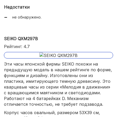
Недостатки
крупные цифры;
не обнаружено.
автоматическое отключение звука в ночное время;
регулятор громкости.
SEIKO QXM297B
Рейтинг: 4.7
Эти часы японской фирмы SEIKO похожи на
предыдущую модель в нашем рейтинге по форме,
функциям и дизайну. Изготовлены они из
пластика, имитирующего темную древесину. Это
кварцевые часы из серии «Мелодия в движении»
с вращающимся маятником и светодиодами.
Работают на 4 батарейках D. Механизм
отличается точностью, не требует подзавода.
Корпус часов овальный, размером 53X39 см,