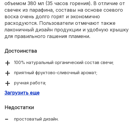
объемом 380 мл (35 часов горения). В отличие от
свечек из парафина, составы на основе соевого
воска очень долго горят и экономично
расходуются. Пользователи отмечают также
лаконичный дизайн продукции и удобную крышку
для правильного гашения пламени.
Достоинства
100% натуральный органический состав свечи;
приятный фруктово-сливочный аромат;
ручная работа;
Загрузить еще
отсутствие продуктов животного происхождения в
составе;
Недостатки
отечественный производитель;
простоватый дизайн.
неограниченный срок годности;
возможность выбрать оптимальный объем;