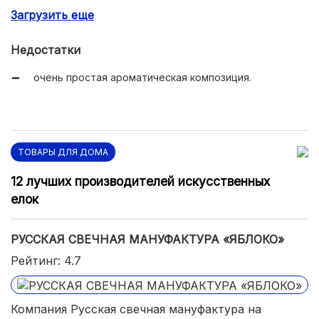
отсутствие спирта и токсичных ингредиентов в
Загрузить еще
составе;
40 часов непрерывного горения свечи;
Недостатки
лаконичный скандинавский дизайн;
очень простая ароматическая композиция.
безупречное европейское качество продукции.
ТОВАРЫ ДЛЯ ДОМА
12 лучших производителей искусственных
елок
РУССКАЯ СВЕЧНАЯ МАНУФАКТУРА «ЯБЛОКО»
Рейтинг: 4.7
Компания Русская свечная мануфактура на