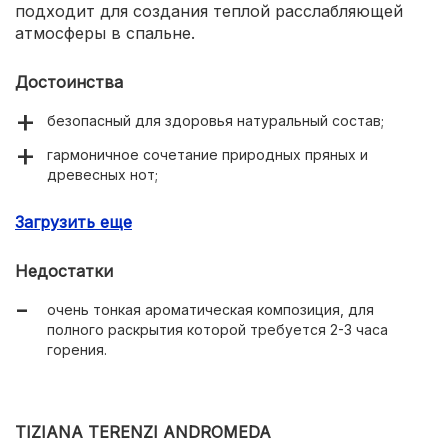
подходит для создания теплой расслабляющей
атмосферы в спальне.
Достоинства
безопасный для здоровья натуральный состав;
гармоничное сочетание природных пряных и
древесных нот;
качественная и продуманная упаковка;
Загрузить еще
более 150 часов непрерывного использования;
Недостатки
сохранение аромата в помещении до 24 часов;
очень тонкая ароматическая композиция, для
стильный дизайн;
полного раскрытия которой требуется 2-3 часа
возможность приобретения миниатюрной версии для
горения.
тестирования.
TIZIANA TERENZI ANDROMEDA