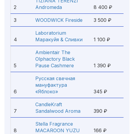
TIZIANA TERENZI
2
Andromeda
8 400 ₽
3
WOODWICK Fireside
3 500 ₽
Laboratorium
4
Маракуйя & Сливки
1 100 ₽
Ambientair The
Olphactory Black
5
Pause Cashmere
1 390 ₽
Русская свечная
мануфактура
6
«Яблоко»
345 ₽
CandleKraft
7
Sandalwood Aroma
390 ₽
Stella Fragrance
8
MACAROON YUZU
166 ₽