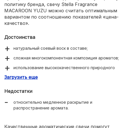
политику бренда, свечу Stella Fragrance
MACAROON YUZU можно считать оптимальным
вариантом по соотношению показателей «цена-
качество».
Достоинства
натуральный соевый воск в составе;
сложная многокомпонентная композиция ароматов;
использование высококачественного природного
сырья;
Загрузить еще
красивая баночка из коричневого стекла;
Недостатки
ручная работа;
относительно медленное раскрытие и
экономичный расход состава;
распространение аромата.
доступные цены.
Качественные ароматические свечи помогут