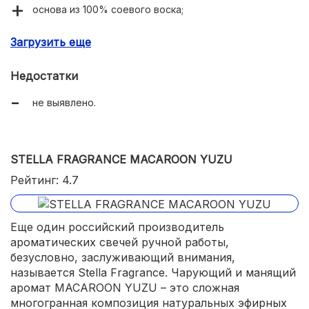
основа из 100% соевого воска;
экономичный расход и равномерное прогорание;
Загрузить еще
ручная работа мастеров;
Недостатки
безопасность для здоровья и окружающей среды;
не выявлено.
доступная цена для продукции премиум-сегмента;
привлекательный дизайн и красивая подарочная
упаковка.
STELLA FRAGRANCE MACAROON YUZU
Рейтинг: 4.7
Еще один российский производитель
ароматических свечей ручной работы,
безусловно, заслуживающий внимания,
называется Stella Fragrance. Чарующий и манящий
аромат MACAROON YUZU – это сложная
многогранная композиция натуральных эфирных