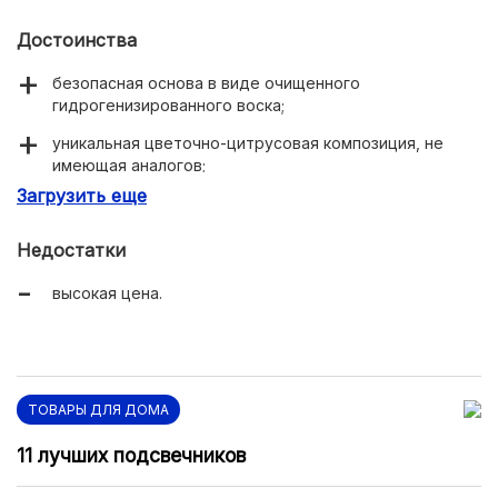
Достоинства
безопасная основа в виде очищенного
гидрогенизированного воска;
уникальная цветочно-цитрусовая композиция, не
имеющая аналогов;
Загрузить еще
20% натуральных ароматических эссенций высшего
качества в составе;
Недостатки
эффект потрескивания, который достигается
благодаря деревянному фитилю;
высокая цена.
роскошный дизайн;
технология увлажнения и очищения воздуха Air
Therapy;
ТОВАРЫ ДЛЯ ДОМА
длительное сохранение аромата.
11 лучших подсвечников