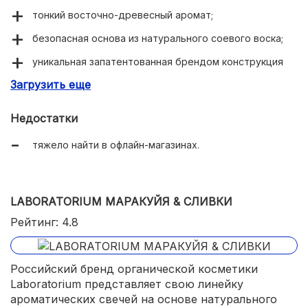
тонкий восточно-древесный аромат;
безопасная основа из натурального соевого воска;
уникальная запатентованная брендом конструкция
деревянного фитиля;
Загрузить еще
красивая стеклянная емкость;
Недостатки
звук потрескивающих дров в камине;
тяжело найти в офлайн-магазинах.
размерная линейка из 5 вариантов свечей;
удобная крышка для правильного гашения пламени.
LABORATORIUM МАРАКУЙЯ & СЛИВКИ
Рейтинг: 4.8
Российский бренд органической косметики
Laboratorium представляет свою линейку
ароматических свечей на основе натурального