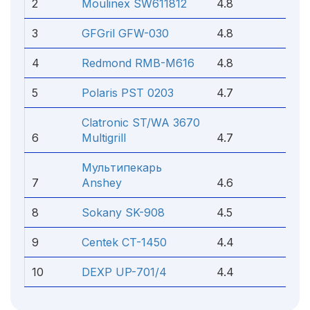
2
Moulinex SW611812
4.8
3
GFGril GFW-030
4.8
4
Redmond RMB-M616
4.8
5
Polaris PST 0203
4.7
Clatronic ST/WA 3670
6
Multigrill
4.7
Мультипекарь
7
Anshey
4.6
8
Sokany SK-908
4.5
9
Centek CT-1450
4.4
10
DEXP UP-701/4
4.4