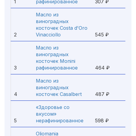
1
рафинированное
307 ₽
Масло из
виноградных
косточек Costa d'Oro
2
Vinacciollo
545 ₽
Масло из
виноградных
косточек Monini
3
рафинированное
464 ₽
Масло из
виноградных
4
косточек Casalbert
487 ₽
«Здоровье со
вкусом»
5
нерафинированное
598 ₽
Oliomania