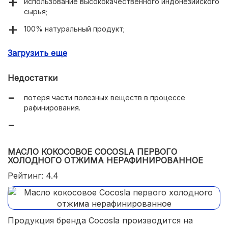
использование высококачественного индонезийского
сырья;
100% натуральный продукт;
отсутствие трансжиров при нагревании;
Загрузить еще
оптимальная текстура и консистенция;
Недостатки
удобная стеклянная тара;
потеря части полезных веществ в процессе
отсутствие специфического аромата и вкуса;
рафинирования.
экономичный расход;
доступная цена.
МАСЛО КОКОСОВОЕ COCOSLA ПЕРВОГО
ХОЛОДНОГО ОТЖИМА НЕРАФИНИРОВАННОЕ
Рейтинг: 4.4
Продукция бренда Cocosla производится на