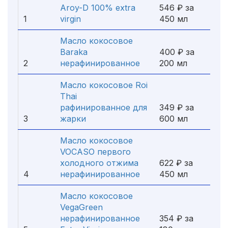
Aroy-D 100% extra
546 ₽ за
1
virgin
450 мл
Масло кокосовое
Baraka
400 ₽ за
2
нерафинированное
200 мл
Масло кокосовое Roi
Thai
рафинированное для
349 ₽ за
3
жарки
600 мл
Масло кокосовое
VOCASO первого
холодного отжима
622 ₽ за
4
нерафинированное
450 мл
Масло кокосовое
VegaGreen
нерафинированное
354 ₽ за