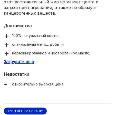
этот расточительный жир не меняет цвета и
запаха при нагревании, а также не образует
канцерогенных веществ.
Достоинства
100% натуральный состав;
оптимальный метод добычи;
нерафинированное и неотбеленное масло;
Загрузить еще
высокие оценки дерматологов;
мягкая тающая текстура;
Недостатки
очень насыщенный аромат кокоса;
относительно высокая цена.
удобная стеклянная тара;
универсальность.
ПРОДУКТЫ И ПИТАНИЕ