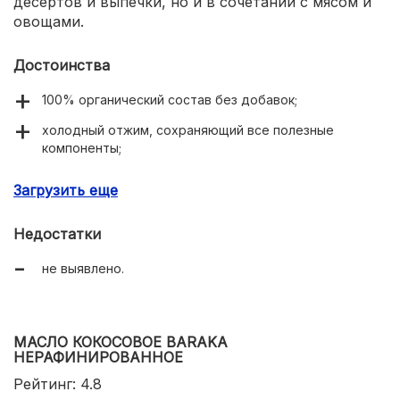
десертов и выпечки, но и в сочетании с мясом и
овощами.
Достоинства
100% органический состав без добавок;
холодный отжим, сохраняющий все полезные
компоненты;
нормализация пищеварения;
Загрузить еще
укрепление иммунитета;
Недостатки
удобная стеклянная тара;
не выявлено.
2 варианта объема;
нерезкий сладковато-кокосовый аромат;
универсальность;
МАСЛО КОКОСОВОЕ BARAKA
НЕРАФИНИРОВАННОЕ
доступная цена.
Рейтинг: 4.8