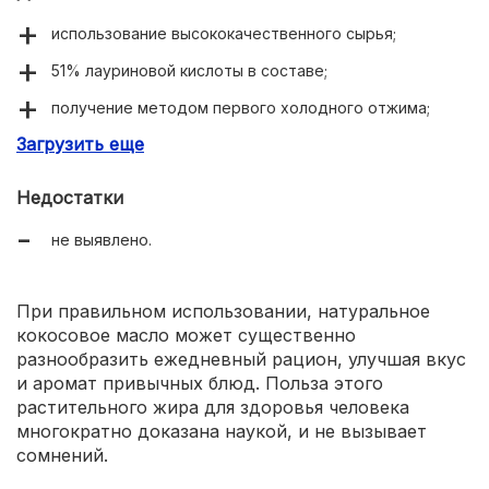
использование высококачественного сырья;
51% лауриновой кислоты в составе;
получение методом первого холодного отжима;
Загрузить еще
отсутствие процедуры рафинирования;
укрепление иммунитета;
Недостатки
нормализация процессов пищеварения;
не выявлено.
оптимальная консистенция;
приятный кокосовый привкус и аромат;
При правильном использовании, натуральное
универсальность;
кокосовое масло может существенно
разнообразить ежедневный рацион, улучшая вкус
доступная цена.
и аромат привычных блюд. Польза этого
растительного жира для здоровья человека
многократно доказана наукой, и не вызывает
сомнений.