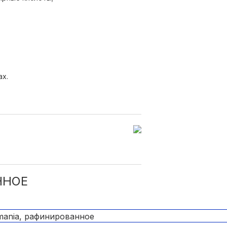
ах.
ННОЕ