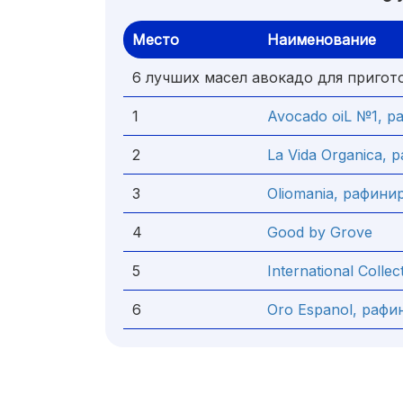
Место
Наименование
6 лучших масел авокадо для пригот
1
Avocado oiL №1, 
2
La Vida Organica,
3
Oliomania, рафини
4
Good by Grove
5
International Collec
6
Oro Espanol, раф