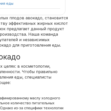
ния еды
елых плодов авокадо, становится
ству эффективных жирных кислот
нок предлагает данный продукт
 производства. Наша команда
упателей и независимых
окадо для приготовления еды.
вокадо
 целях: в косметологии,
ленности. Чтобы правильно
вления еды, специалисты
ющее:
рафинированному маслу холодного
льное количество питательных
Однако из-за специфики технологии