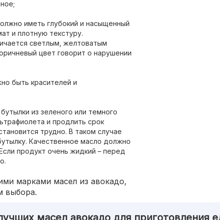
ное;
должно иметь глубокий и насыщенный
мат и плотную текстуру.
ичается светлым, желтоватым
Коричневый цвет говорит о нарушении
жно быть красителей и
 бутылки из зеленого или темного
льтрафиолета и продлить срок
становится трудно. В таком случае
бутылку. Качественное масло должно
 Если продукт очень жидкий – перед
о.
ими марками масел из авокадо,
м выбора.
лучших масел авокадо для приготовления 