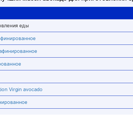
овления еды
рафинированное
 рафинированное
рованное
tion Virgin avocado
инированное