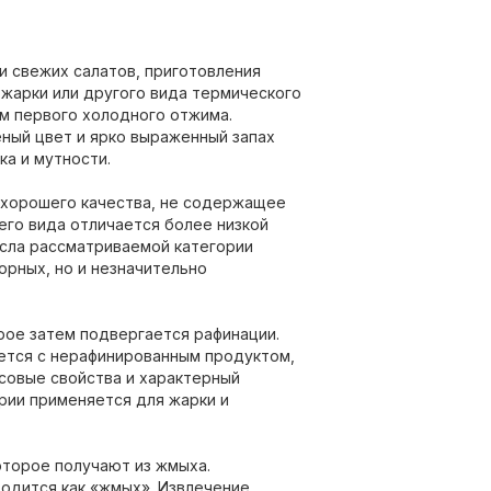
и свежих салатов, приготовления
 жарки или другого вида термического
м первого холодного отжима.
ный цвет и ярко выраженный запах
ка и мутности.
хорошего качества, не содержащее
го вида отличается более низкой
сла рассматриваемой категории
орных, но и незначительно
рое затем подвергается рафинации.
ется с нерафинированным продуктом,
совые свойства и характерный
рии применяется для жарки и
оторое получают из жмыха.
одится как «жмых». Извлечение