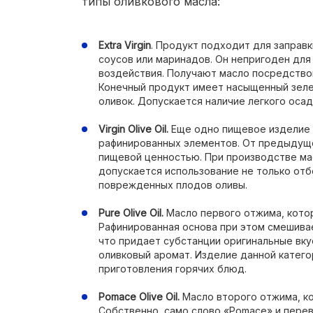
типы оливкового масла:
Extra Virgin
. Продукт подходит для заправк
соусов или маринадов. Он непригоден для
воздействия. Получают масло посредство
Конечный продукт имеет насыщенный зеле
оливок. Допускается наличие легкого осад
Virgin Olive Oil.
Еще одно пищевое изделие 
рафинированных элементов. От предыдуще
пищевой ценностью. При производстве ма
допускается использование не только отб
поврежденных плодов оливы.
Pure Olive Oil.
Масло первого отжима, кото
Рафинированная основа при этом смешива
что придает субстанции оригинальные вку
оливковый аромат. Изделие данной катего
приготовления горячих блюд.
Pomace Olive Oil.
Масло второго отжима, к
Собственно, само слово «Pomace» и перев