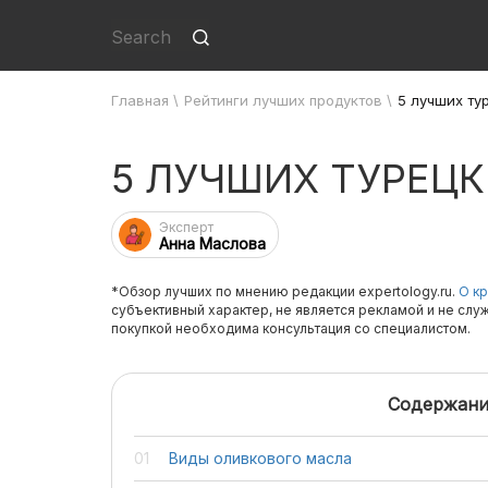
Главная
\
Рейтинги лучших продуктов
\
5 лучших ту
5 ЛУЧШИХ ТУРЕЦ
Эксперт
Анна Маслова
*Обзор лучших по мнению редакции expertology.ru.
О кр
субъективный характер, не является рекламой и не слу
покупкой необходима консультация со специалистом.
Содержани
Виды оливкового масла