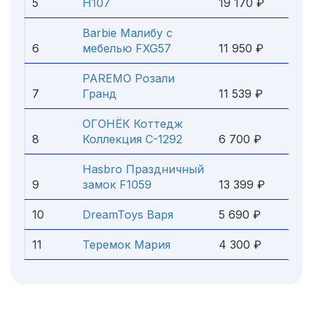
5
H107
19 170 ₽
Barbie Малибу с
6
мебелью FXG57
11 950 ₽
PAREMO Розали
7
Гранд
11 539 ₽
ОГОНЁК Коттедж
8
Коллекция С-1292
6 700 ₽
Hasbro Праздничный
9
замок F1059
13 399 ₽
10
DreamToys Варя
5 690 ₽
11
Теремок Мария
4 300 ₽