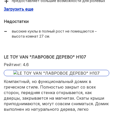
предоставляет большие возможности для ролевых
игр;
Загрузить еще
много аксессуаров;
Недостатки
красивый дизайн;
высокие куклы в полный рост не помещаются –
дополнительный съемный домик;
высота комнат 27 см.
простая сборка;
стоит устойчиво.
LE TOY VAN "ЛАВРОВОЕ ДЕРЕВО" H107
Рейтинг: 4.6
Компактный, но функциональный домик в
греческом стиле. Полностью закрыт со всех
сторон, передняя стенка открывается, как
дверцы, закрывается на магнитах. Скаты крыши
приподнимаются, могут совсем сниматься. Домик
выполнен из натурального дерева, легко