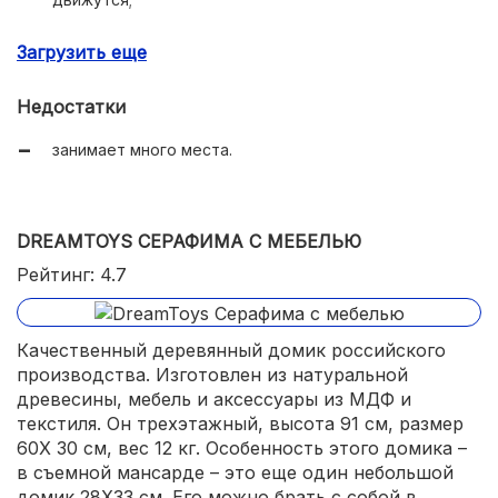
много звуковых эффектов;
Загрузить еще
12 вариантов освещения;
Недостатки
более 75 аксессуаров;
занимает много места.
большие возможности для разнообразных ролевых
игр;
легко собирается.
DREAMTOYS СЕРАФИМА С МЕБЕЛЬЮ
Рейтинг: 4.7
Качественный деревянный домик российского
производства. Изготовлен из натуральной
древесины, мебель и аксессуары из МДФ и
текстиля. Он трехэтажный, высота 91 см, размер
60X 30 см, вес 12 кг. Особенность этого домика –
в съемной мансарде – это еще один небольшой
домик 28X33 см. Его можно брать с собой в