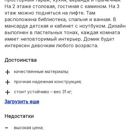
На 2 этаже столовая, гостиная с камином. На 3
этаж можно подняться на лифте. Там
расположена библиотека, спальня и ванная. В
мансарде детская и кабинет с ноутбуком. Дизайн
выполнен в пастельных тонах, каждая комната
имеет неповторимый интерьер. Домик будет
интересен девочкам любого возраста.
Достоинства
качественные материалы;
прочная надежная конструкция;
стоит устойчиво – вес 31 кг;
Загрузить еще
более 30 игровых предметов;
световые и звуковые эффекты;
Недостатки
подходит для больших кукол до 32 см;
высокая цена;
дети могут играть вдвоем или втроем.