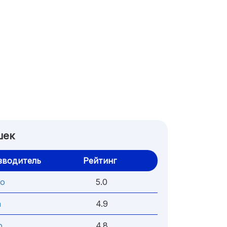
шек
зводитель
Рейтинг
ro
5.0
a
4.9
o
4.8