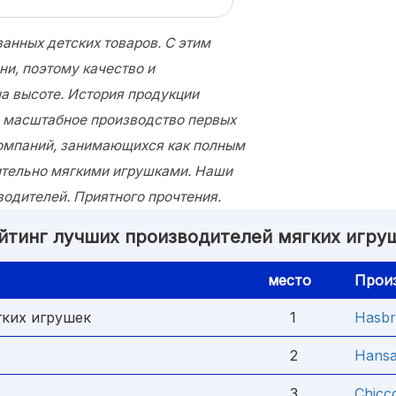
анных детских товаров. С этим
и, поэтому качество и
на высоте. История продукции
сь масштабное производство первых
компаний, занимающихся как полным
чительно мягкими игрушками. Наши
водителей. Приятного прочтения.
йтинг лучших производителей мягких игру
место
Прои
гких игрушек
1
Hasb
2
Hans
3
Chicc