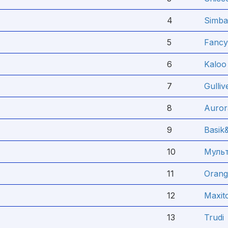
4
Simba
5
Fancy
6
Kaloo
7
Gulliv
8
Auror
9
Basik
10
Муль
11
Orang
12
Maxit
13
Trudi