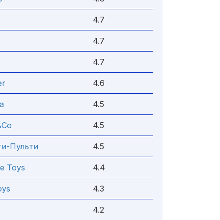
4.7
4.7
4.7
er
4.6
a
4.5
&Co
4.5
ти-Пульти
4.5
e Toys
4.4
oys
4.3
4.2