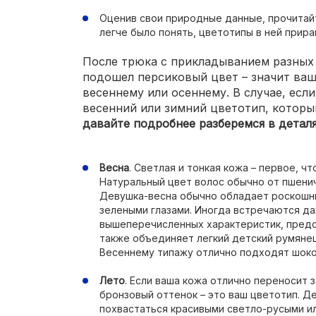
Оценив свои природные данные, прочитай
легче было понять, цветотипы в ней прир
После трюка с прикладыванием разных 
подошел персиковый цвет – значит ваш
весеннему или осеннему. В случае, есл
весенний или зимний цветотип, котор
давайте подробнее разберемся в деталя
Весна
. Светлая и тонкая кожа – первое, 
Натуральный цвет волос обычно от пшенич
Девушка-весна обычно обладает роскошны
зелеными глазами. Иногда встречаются да
вышеперечисленных характеристик, предс
также объединяет легкий детский румянец
Весеннему типажу отлично подходят шоко
Лето
. Если ваша кожа отлично переносит 
бронзовый оттенок – это ваш цветотип. 
похвастаться красивыми светло-русыми и