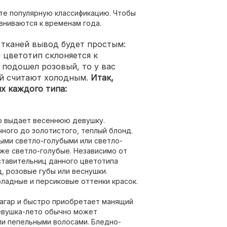
те популярную классификацию. Чтобы
авниваются к временам года.
тканей вывод будет простым:
 цветотип склоняется к
и подошел розовый, то у вас
ый считают холодным.
Итак,
х каждого типа:
что выдает весеннюю девушку.
ного до золотистого, теплый блонд.
ми светло-голубыми или светло-
же светло-голубые. Независимо от
тавительниц данного цветотипа
, розовые губы или веснушки.
ладные и персиковые оттенки красок.
загар и быстро приобретает манящий
Девушка-лето обычно может
ли пепельными волосами. Бледно-