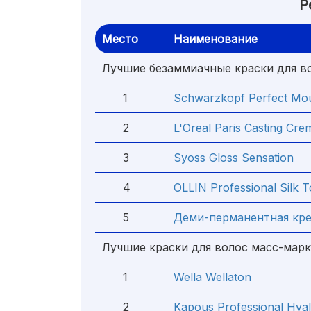
Р
Место
Наименование
Лучшие безаммиачные краски для в
1
Schwarzkopf Perfect Mo
2
L'Oreal Paris Casting Cre
3
Syoss Gloss Sensation
4
OLLIN Professional Silk 
5
Деми-перманентная крем
Лучшие краски для волос масс-мар
1
Wella Wellaton
2
Kapous Professional Hyal