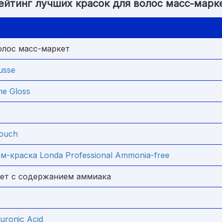
ейтинг лучших красок для волос масс-марк
олос масс-маркет
usse
me Gloss
Touch
-краска Londa Professional Ammonia-free
кет с содержанием аммиака
uronic Acid