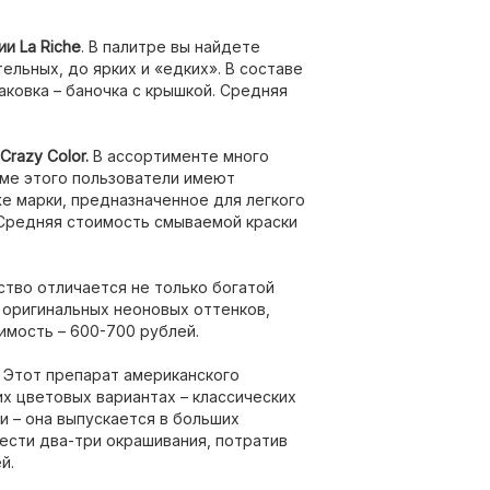
и La Riche
. В палитре вы найдете
ельных, до ярких и «едких». В составе
аковка – баночка с крышкой. Средняя
razy Color.
В ассортименте много
оме этого пользователи имеют
е марки, предназначенное для легкого
Средняя стоимость смываемой краски
во отличается не только богатой
х оригинальных неоновых оттенков,
имость – 600-700 рублей.
. Этот препарат американского
х цветовых вариантах – классических
и – она выпускается в больших
ести два-три окрашивания, потратив
й.