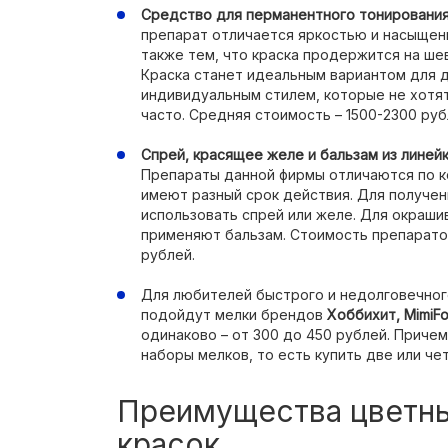
Средство для перманентного тонирования в
препарат отличается яркостью и насыщенн
также тем, что краска продержится на ше
Краска станет идеальным вариантом для д
индивидуальным стилем, которые не хотя
часто. Средняя стоимость – 1500-2300 руб
Спрей, красящее желе и бальзам из линейки 
Препараты данной фирмы отличаются по ко
имеют разный срок действия. Для получе
использовать спрей или желе. Для окраш
применяют бальзам. Стоимость препарато
рублей.
Для любителей быстрого и недолговечног
подойдут мелки брендов
Хоббихит,
MimiF
одинаково – от 300 до 450 рублей. Приче
наборы мелков, то есть купить две или че
Преимущества цветн
красок