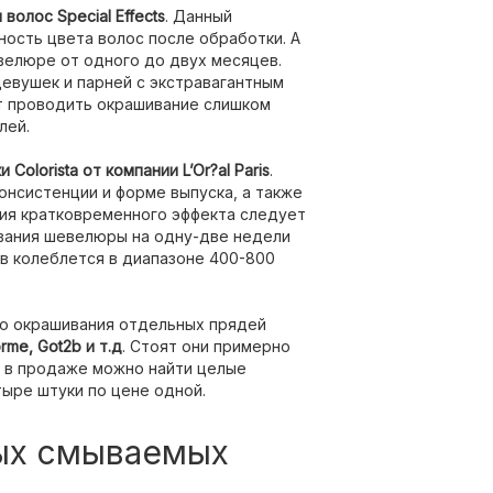
олос Special Effects
. Данный
ость цвета волос после обработки. А
велюре от одного до двух месяцев.
евушек и парней с экстравагантным
т проводить окрашивание слишком
лей.
Colorista от компании L’Or?al Paris
.
нсистенции и форме выпуска, а также
ния кратковременного эффекта следует
ивания шевелюры на одну-две недели
в колеблется в диапазоне 400-800
о окрашивания отдельных прядей
orme
,
Got2b
и т.д
. Стоят они примерно
м в продаже можно найти целые
тыре штуки по цене одной.
ых смываемых