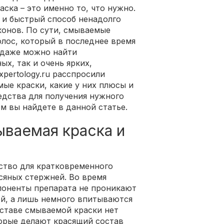
ска – это именно то, что нужно.
 и быстрый способ ненадолго
конов. По сути, смываемые
олос, который в последнее время
одаже можно найти
ых, так и очень ярких,
pertology.ru расспросили
ые краски, какие у них плюсы и
едства для получения нужного
м вы найдете в данной статье.
ываемая краска и
дство для кратковременного
сяных стержней. Во время
поненты препарата не проникают
й, а лишь немного впитываются
оставе смываемой краски нет
орые делают красящий состав