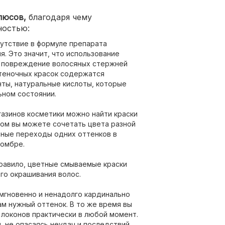
люсов,
благодаря чему
ностью:
утствие в формуле препарата
я. Это значит, что использование
ь повреждение волосяных стержней
ттеночных красок содержатся
ты, натуральные кислоты, которые
ном состоянии.
газинов косметики можно найти краски
том вы можете сочетать цвета разной
ктные переходы одних оттенков в
 омбре.
правило, цветные смываемые краски
го окрашивания волос.
мгновенно и ненадолго кардинально
м нужный оттенок. В то же время вы
локонов практически в любой момент.
 не опасаясь неудач и последствий