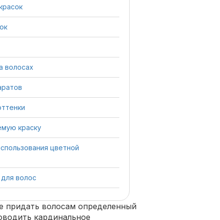
красок
ок
а волосах
аратов
оттенки
емую краску
использования цветной
 для волос
те придать волосам определенный
роводить кардинальное