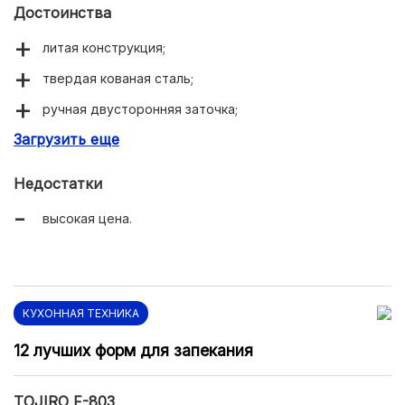
Достоинства
литая конструкция;
твердая кованая сталь;
ручная двусторонняя заточка;
Загрузить еще
долго остается острым;
прочная нескользящая рукоятка;
Недостатки
красивый дизайн;
высокая цена.
отличная репутация бренда.
КУХОННАЯ ТЕХНИКА
12 лучших форм для запекания
TOJIRO F-803