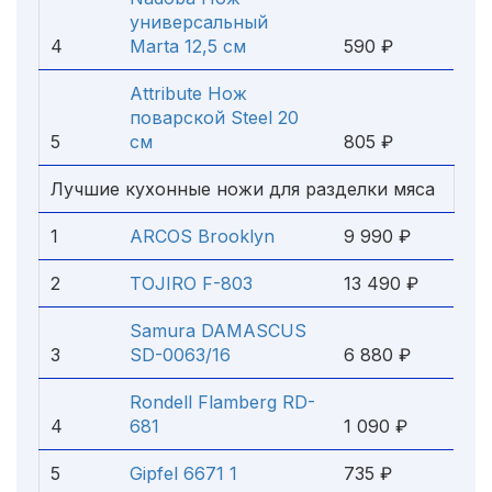
универсальный
4
Marta 12,5 см
590 ₽
Attribute Нож
поварской Steel 20
5
см
805 ₽
Лучшие кухонные ножи для разделки мяса
1
ARCOS Brooklyn
9 990 ₽
2
TOJIRO F-803
13 490 ₽
Samura DAMASCUS
3
SD-0063/16
6 880 ₽
Rondell Flamberg RD-
4
681
1 090 ₽
5
Gipfel 6671 1
735 ₽