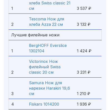
хлеба Swiss classic 21
1
см
3 537 ₽
Tescoma Нож для
2
хлеба Azza 22 см
3 132 ₽
Лучшие филейные ножи
BergHOFF Everslice
1
1302104
1 424 ₽
Victorinox Нож
филейный Swiss
2
classic 20 см
3 231 ₽
Samura Нож для
нарезки Harakiri 19,6
3
см
1 210 ₽
4
Fiskars 1014200
1 936 ₽