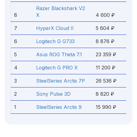
Razer Blackshark V2
8
X
4 600 ₽
7
HyperX Cloud II
5 604 ₽
6
Logitech G G733
8 876 ₽
5
Asus ROG Theta 7.1
23 359 ₽
4
Logitech G PRO X
11 200 ₽
3
SteelSeries Arctis 7P
26 536 ₽
2
Sony Pulse 3D
8 820 ₽
1
SteelSeries Arctis 9
15 990 ₽