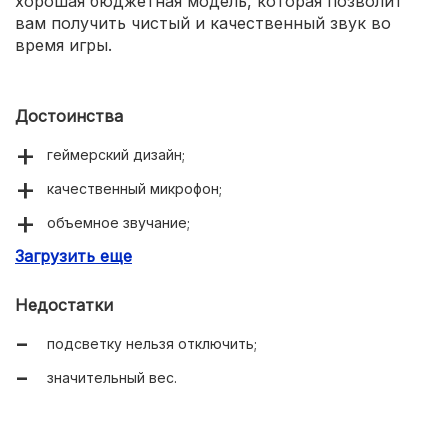
хорошая бюджетная модель, которая позволит
вам получить чистый и качественный звук во
время игры.
Достоинства
геймерский дизайн;
качественный микрофон;
объемное звучание;
Загрузить еще
удобная кнопка отключения микрофона;
доступная цена;
Недостатки
яркая LED-подсветка;
подсветку нельзя отключить;
удобные амбушюры;
значительный вес.
длительные сроки эксплуатации;
эффективная шумоизоляция;