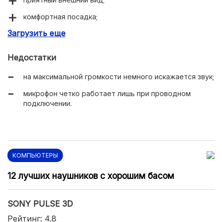
комфортная посадка;
Загрузить еще
2-направленный микрофон;
достаточная автономность (до 16 часов);
Недостатки
беспроводное/проводное подключение;
на максимальной громкости немного искажается звук;
широкая совместимость с игровыми консолями;
микрофон четко работает лишь при проводном
качество используемых материалов;
подключении.
мягкие амбушюры;
продуманное шумоподавление;
длительные сроки эксплуатации.
КОМПЬЮТЕРЫ
12 лучших наушников с хорошим басом
SONY PULSE 3D
Рейтинг: 4.8