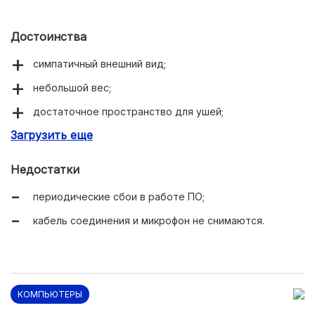
Достоинства
симпатичный внешний вид;
небольшой вес;
достаточное пространство для ушей;
Загрузить еще
объемное звучание;
качественный микрофон;
Недостатки
широкий диапазон частот;
периодические сбои в работе ПО;
эффективная шумоизоляция;
кабель соединения и микрофон не снимаются.
оригинальное ПО;
возможность использования гарнитуры через jack
3.5-мм или посредством USB;
надежная оплетка.
КОМПЬЮТЕРЫ