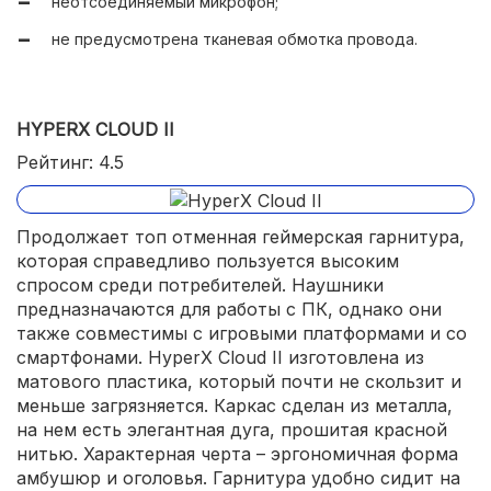
неотсоединяемый микрофон;
мягкие амбушюры;
не предусмотрена тканевая обмотка провода.
совместимость с различными платформами;
удобный регулятор громкости;
HYPERX CLOUD II
хороший микрофон;
Рейтинг: 4.5
глубокие басы;
удобное ПО Razer THX Spatial Audio.
Продолжает топ отменная геймерская гарнитура,
которая справедливо пользуется высоким
спросом среди потребителей. Наушники
предназначаются для работы с ПК, однако они
также совместимы с игровыми платформами и со
смартфонами. HyperX Cloud II изготовлена из
матового пластика, который почти не скользит и
меньше загрязняется. Каркас сделан из металла,
на нем есть элегантная дуга, прошитая красной
нитью. Характерная черта – эргономичная форма
амбушюр и оголовья. Гарнитура удобно сидит на