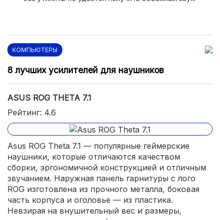
удобная кнопка включения/отключения;
амбушюры, микрофон и оголовье можно
отсоединить;
широкий радиус работы (10 м);
КОМПЬЮТЕРЫ
достаточная автономность (до 29 часов);
8 лучших усилителей для наушников
подзарядка через USB Type-C;
ASUS ROG THETA 7.1
наличие покрытия Soft-Touch.
Рейтинг: 4.6
Asus ROG Theta 7.1 — популярные геймерские
наушники, которые отличаются качеством
сборки, эргономичной конструкцией и отличным
звучанием. Наружная панель гарнитуры с лого
ROG изготовлена из прочного металла, боковая
часть корпуса и оголовье — из пластика.
Невзирая на внушительный вес и размеры,