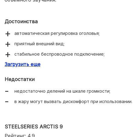
Достоинства
автоматическая регулировка оголовья;
приятный внешний вид;
стабильное беспроводное подключение;
Загрузить еще
насыщенные басы и звук 3D;
2 интегрированных микрофона;
Недостатки
удобство регулировки громкости;
недостаточно делений на шкале громкости;
широкая комплектация;
в жару могут вызвать дискомфорт при использовании.
качество используемых материалов;
технология Tempest 3D;
STEELSERIES ARCTIS 9
много функциональных кнопок.
Рейтинг: 4.9