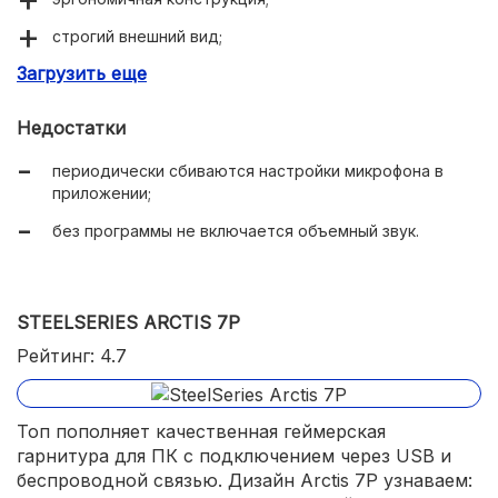
строгий внешний вид;
Загрузить еще
широкий потенциал настройки (ПО G Hub);
качественный микрофон;
Недостатки
широкая комплектация;
периодически сбиваются настройки микрофона в
цифровая обработка голоса в онлайн-режиме;
приложении;
тканевая оплетка кабеля;
без программы не включается объемный звук.
сменные амбушюры;
технология Blue Voice;
STEELSERIES ARCTIS 7P
хорошая шумоизоляция.
Рейтинг: 4.7
Топ пополняет качественная геймерская
гарнитура для ПК с подключением через USB и
беспроводной связью. Дизайн Arctis 7P узнаваем: