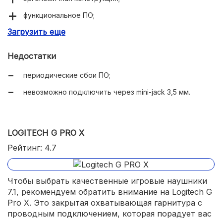
функциональное ПО;
Загрузить еще
приятный внешний вид;
фирменные динамики ESS 9601;
Недостатки
интеллектуальная система шумоподавления;
периодические сбои ПО;
широкая совместимость с игровыми консолями;
невозможно подключить через mini-jack 3,5 мм.
качество используемых материалов;
сменные амбушюры в комплектации;
LOGITECH G PRO X
можно подключить через USB Type-A или Type-C;
Рейтинг: 4.7
качественный микрофон;
Чтобы выбрать качественные игровые наушники
7.1, рекомендуем обратить внимание на Logitech G
Pro X. Это закрытая охватывающая гарнитура с
проводным подключением, которая порадует вас