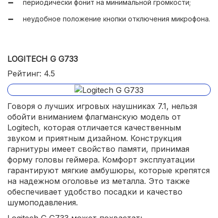
периодически фонит на минимальной громкости;
удобное оголовье;
неудобное положение кнопки отключения микрофона.
прочный корпус;
эффективная система шумоподавления;
LOGITECH G G733
возможность подключения через USB и mini-jack 3,5
мм.
Рейтинг: 4.5
Говоря о лучших игровых наушниках 7.1, нельзя
обойти вниманием флагманскую модель от
Logitech, которая отличается качественным
звуком и приятным дизайном. Конструкция
гарнитуры имеет свойство памяти, принимая
форму головы геймера. Комфорт эксплуатации
гарантируют мягкие амбушюры, которые крепятся
на надежном оголовье из металла. Это также
обеспечивает удобство посадки и качество
шумоподавления.