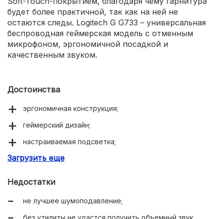
Soft-Touch-покрытием, благодаря чему гарнитура
будет более практичной, так как на ней не
остаются следы. Logitech G G733 – универсальная
беспроводная геймерская модель с отменным
микрофоном, эргономичной посадкой и
качественным звуком.
Достоинства
эргономичная конструкция;
геймерский дизайн;
настраиваемая подсветка;
Загрузить еще
качество используемых материалов;
поддержка приложения G Hub;
Недостатки
отменный микрофон;
не лучшее шумоподавление;
небольшой вес;
без утилиты не удастся получить объемный звук.