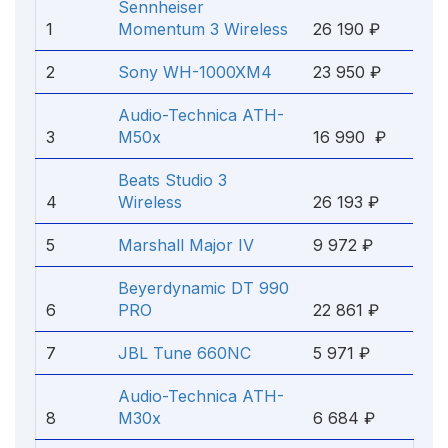
Sennheiser
1
Momentum 3 Wireless
26 190 ₽
2
Sony WH-1000XM4
23 950 ₽
Audio-Technica ATH-
3
M50x
16 990 ₽
Beats Studio 3
4
Wireless
26 193 ₽
5
Marshall Major IV
9 972 ₽
Beyerdynamic DT 990
6
PRO
22 861 ₽
7
JBL Tune 660NC
5 971 ₽
Audio-Technica ATH-
8
M30x
6 684 ₽