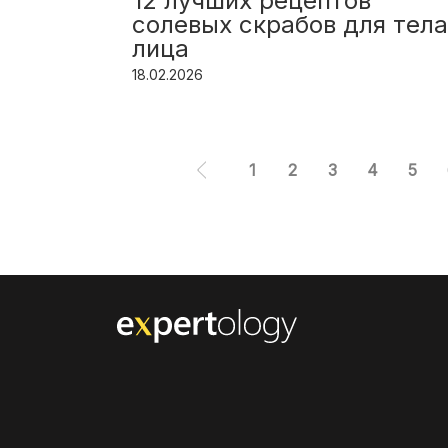
 ириса
12 лучших рецептов
солевых скрабов для тела
лица
18.02.2026
1
2
3
4
5