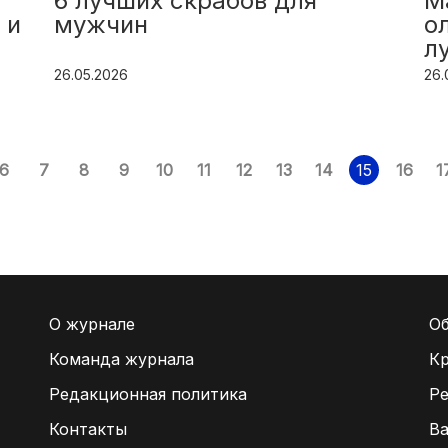
6 лучших скрабов для
М
 и
мужчин
о
л
р
26.05.2026
26.
6
7
8
9
10
11
12
13
14
15
16
1
О журнале
Об
Команда журнала
Кр
Редакционная политика
Ре
Контакты
В