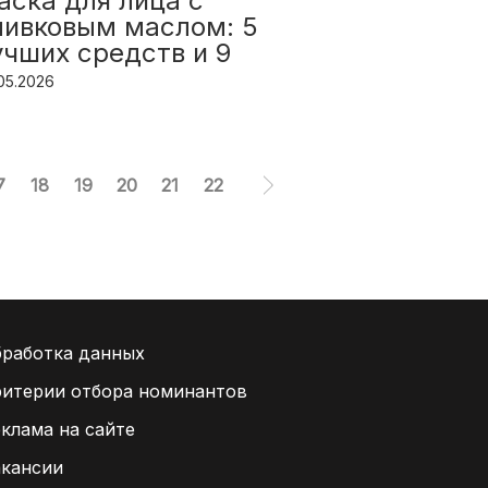
аска для лица с
Лучшие 
ливковым маслом: 5
с голубо
учших средств и 9
ецептов
05.2026
31.07.2026
7
18
19
20
21
22
работка данных
итерии отбора номинантов
клама на сайте
акансии