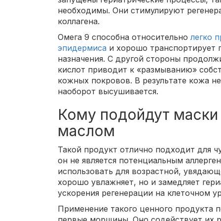
необходимы. Они стимулируют регенер
коллагена.
Омега 9 способна относительно
легко п
эпидермиса
и хорошо транспортирует п
назначения. С другой стороны продол
кислот приводит к «размыванию» собс
кожных покровов. В результате кожа не
наоборот высушивается.
Кому подойдут маски
маслом
Такой продукт отлично подходит для ч
он не является потенциальным аллерге
использовать для возрастной, увядающ
хорошо увлажняет, но и замедляет гери
ускорения регенерации на клеточном у
Применение такого ценного продукта п
первые морщины. Оно содействует их р