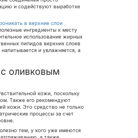
ацию и содействуют выработке
роникать в верхние слои
олезные ингредиенты к месту
жительное использование жирных
твенных липидов верхних слоев
 напитывается и увлажняется, а
 с оливковым
увствительной кожи, поскольку
ном. Также его рекомендуют
ей кожи. Это средство не только
атрические процессы за счет
ровне.
олезно тем, у кого уже имеются
азглаживанию, а также