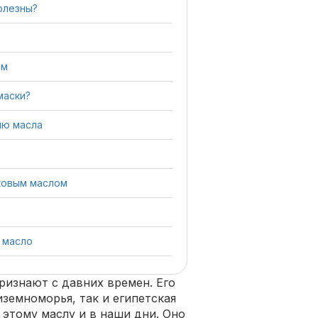
олезны?
ом
маски?
ию масла
ковым маслом
 масло
ризнают с давних времен. Его
земноморья, так и египетская
 этому маслу и в наши дни. Оно