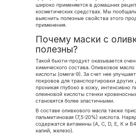
широко применяется в домашних рецепт
косметических средствах. Мы пообщали
выяснить полезные свойства этого про
применения.
Почему маски с олив
полезны?
Такой бьюти-продукт оказывается очен
химического состава. Оливковое масло
кислоты (омега-9). За счет нее улучша
покровов для транспортировки других 
проникая глубоко в кожу, интенсивно пи
олеиновой кислоты стенки кровеносны
становятся более эластичными.
В составе оливкового масла также прис
пальмитиновая (7,5-20%) кислота. Наря
содержатся витамины (A, C, D, Е, К и В
калий, железо).