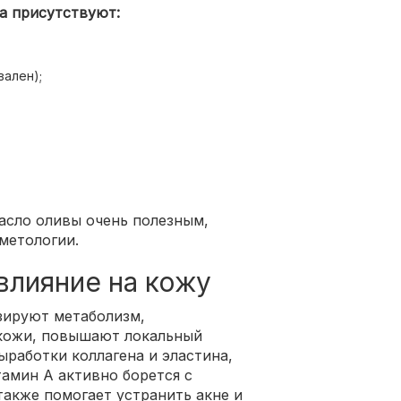
а присутствуют:
ален);
асло оливы очень полезным,
метологии.
влияние на кожу
зируют метаболизм,
кожи, повышают локальный
ыработки коллагена и эластина,
амин A активно борется с
также помогает устранить акне и