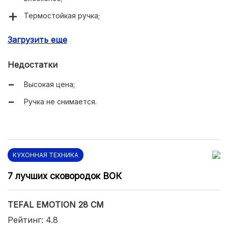
Термостойкая ручка;
Индикатор температуры со звуковым сигналом;
Загрузить еще
Утолщённые стенки не деформируются;
Недостатки
Можно мыть в посудомойке;
Высокая цена;
Долговечность при правильном использовании
Ручка не снимается.
КУХОННАЯ ТЕХНИКА
7 лучших сковородок ВОК
TEFAL EMOTION 28 СМ
Рейтинг: 4.8