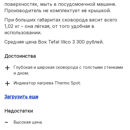
поверхностях, мыть в посудомоечной машине.
Производитель не комплектует её крышкой.
При больших габаритах сковорода весит всего
1,02 кг – она лёгкая, от того удобная в
использовании.
Средняя цена Вок Tefal Illico 3 300 рублей.
Достоинства
Глубокая и широкая сковорода с толстыми стенками
и дном;
Индикатор нагрева Thermo Spot;
Прочная стальная ручка с термическим покрытием;
Загрузить еще
Толстые стенки для максимально равномерного
распределения тепла;
Недостатки
Антипригарное покрытие, устойчивое к истиранию;
Высокая цена.
Малый вес.