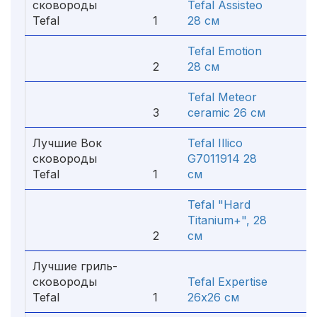
сковороды
Tefal Assisteo
Tefal
1
28 см
5 4
Tefal Emotion
2
28 см
2 4
Tefal Meteor
3
ceramic 26 см
1 7
Лучшие Вок
Tefal Illico
сковороды
G7011914 28
Tefal
1
см
2 3
Tefal "Hard
Titanium+", 28
2
см
3 7
Лучшие гриль-
сковороды
Tefal Expertise
Tefal
1
26х26 см
4 3