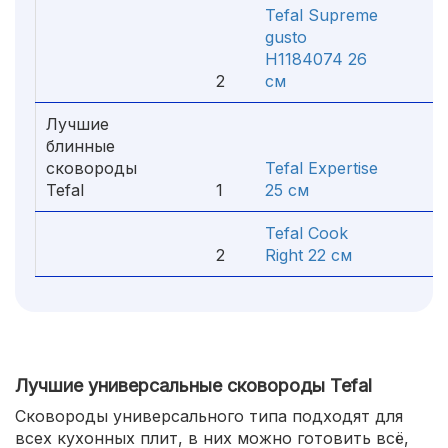
Tefal Supreme
gusto
H1184074 26
2
см
1 4
Лучшие
блинные
сковороды
Tefal Expertise
Tefal
1
25 см
2 5
Tefal Cook
2
Right 22 см
89
Лучшие универсальные сковороды Tefal
Сковороды универсального типа подходят для
всех кухонных плит, в них можно готовить всё,