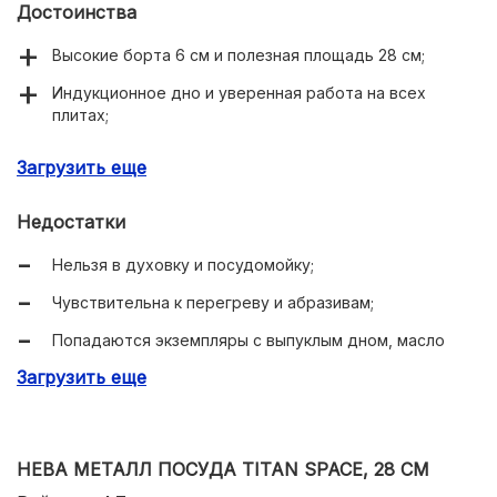
Достоинства
Высокие борта 6 см и полезная площадь 28 см;
Индукционное дно и уверенная работа на всех
плитах;
Керамика Excilon без PTFE и PFOA;
Загрузить еще
Толстое дно 4 мм для стабильного жара;
Недостатки
Вес 1,1 кг и удобная рукоять Soft Touch.
Нельзя в духовку и посудомойку;
Чувствительна к перегреву и абразивам;
Попадаются экземпляры с выпуклым дном, масло
уходит к краям;
Загрузить еще
Крышка не входит в комплект;
Светлый корпус маркий.
НЕВА МЕТАЛЛ ПОСУДА TITAN SPACE, 28 СМ