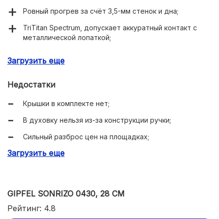
Ровный прогрев за счёт 3,5-мм стенок и дна;
TriTitan Spectrum, допускает аккуратный контакт с
металлической лопаткой;
Полезные габариты: дно 21,8 см, борт 5,4 см;
Загрузить еще
Индукция работает корректно, тепло держит;
Недостатки
Посудомойка допустима, ручка из стали с силиконом.
Крышки в комплекте нет;
В духовку нельзя из-за конструкции ручки;
Сильный разброс цен на площадках;
Загрузить еще
Покрытие не любит перегрев и аэрозольные масла.
GIPFEL SONRIZO 0430, 28 СМ
Рейтинг: 4.8