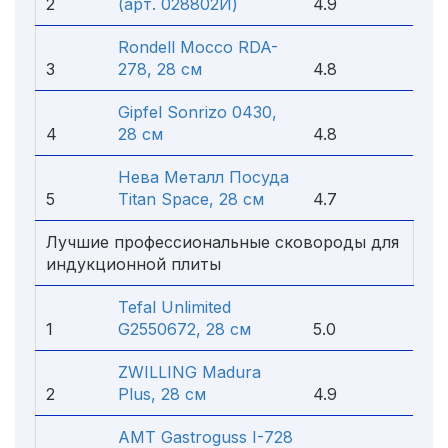
2
(арт. 028802И)
4.9
Rondell Mocco RDA-
3
278, 28 см
4.8
Gipfel Sonrizo 0430,
4
28 см
4.8
Нева Металл Посуда
5
Titan Space, 28 см
4.7
Лучшие профессиональные сковороды для
индукционной плиты
Tefal Unlimited
1
G2550672, 28 см
5.0
ZWILLING Madura
2
Plus, 28 см
4.9
AMT Gastroguss I-728