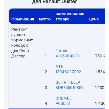
для Renault Duster
наименование
Номинация
место
товара
цена
Рейтинг
лучших
тормозных
колодок
для Рено
Ferodo
Дастер
1
410608481R
759 ₽
ATE
2
13046027092
1 534 ₽
BEHR HELLA
3
8DB355010851
1 130 ₽
BREMBO
4
P68033
1 460 