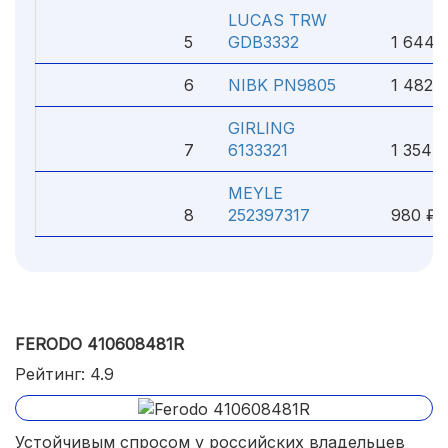
LUCAS TRW
5
GDB3332
1 644 
6
NIBK PN9805
1 482 
GIRLING
7
6133321
1 354 ₽
MEYLE
8
252397317
980 ₽
FERODO 410608481R
Рейтинг: 4.9
Устойчивым спросом у российских владельцев