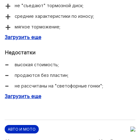
не "съедают" тормозной диск;
средние характеристики по износу;
мягкое торможение;
Загрузить еще
мало пыли.
Недостатки
высокая стоимость;
продаются без пластин;
не рассчитаны на "светофорные гонки";
Загрузить еще
могут немного поскрипывать.
АВТО И МОТО