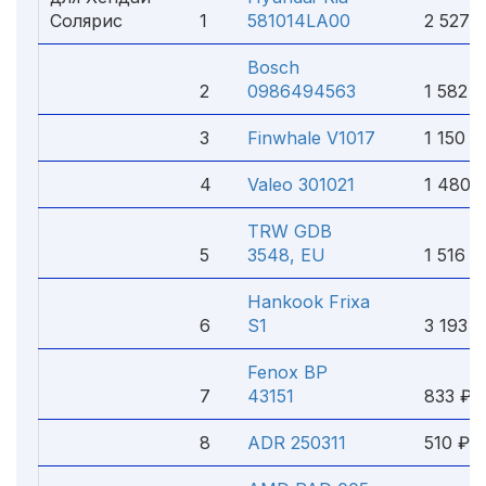
Солярис
1
581014LA00
2 527 
Bosch
2
0986494563
1 582 ₽
3
Finwhale V1017
1 150 ₽
4
Valeo 301021
1 480 
TRW GDB
5
3548, EU
1 516 ₽
Hankook Frixa
6
S1
3 193 ₽
Fenox BP
7
43151
833 ₽
8
ADR 250311
510 ₽