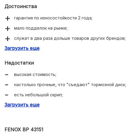
Достоинства
гарантия по износостойкости 2 года;
мало подделок на рынке;
служат в два раза дольше товаров других брендов;
Загрузить еще
повышенный коэффициент трения 0.6 u.
Недостатки
высокая стоимость;
настолько прочные, что "съедают" тормозной диск;
есть небольшой скрип;
Загрузить еще
пока колеса холодные, качество торможения хуже.
FENOX BP 43151