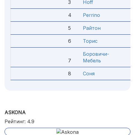
3
Hoff
4
4
Perrino
4
5
Райтон
4
6
Торис
4
Боровичи-
7
Мебель
4
8
Соня
4
ASKONA
Рейтинг: 4.9