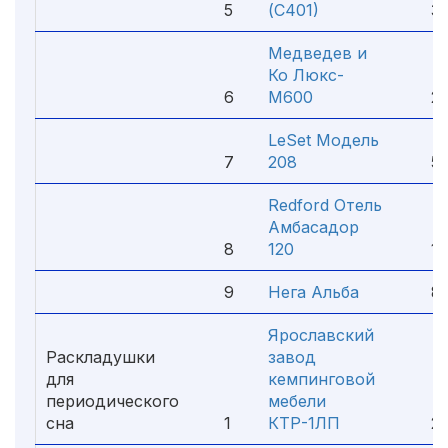
5
(С401)
3 1
Медведев и
Ко Люкс-
6
М600
2 3
LeSet Модель
7
208
5 8
Redford Отель
Амбасадор
8
120
11 
9
Нега Альба
8 3
Ярославский
Раскладушки
завод
для
кемпинговой
периодического
мебели
сна
1
КТР-1ЛП
2 5