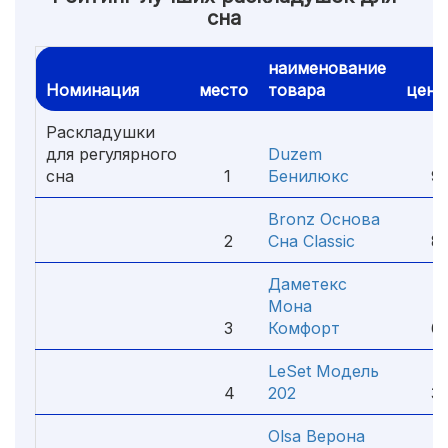
сна
наименование
Номинация
место
товара
цена
Раскладушки
для регулярного
Duzem
сна
1
Бенилюкс
9 4
Bronz Основа
2
Сна Classic
8 6
Даметекс
Мона
3
Комфорт
6 0
LeSet Модель
4
202
3 5
Olsa Верона