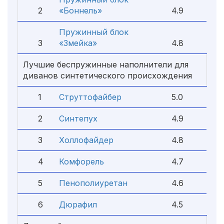
2
«Боннель»
4.9
Пружинный блок
3
«Змейка»
4.8
Лучшие беспружинные наполнители для
диванов синтетического происхождения
1
Струттофайбер
5.0
2
Синтепух
4.9
3
Холлофайдер
4.8
4
Комфорель
4.7
5
Пенополиуретан
4.6
6
Дюрафил
4.5