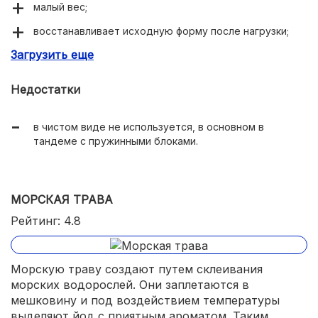
малый вес;
восстанавливает исходную форму после нагрузки;
Загрузить еще
невысокая себестоимость;
поглощает вибрацию и движения от соседа по
Недостатки
спальному месту.
в чистом виде не используется, в основном в
тандеме с пружинными блоками.
МОРСКАЯ ТРАВА
Рейтинг: 4.8
Морскую траву создают путем склеивания
морских водорослей. Они заплетаются в
мешковину и под воздействием температуры
выделяют йод с приятным ароматом. Таким