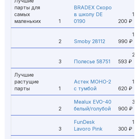
Лучшие
парты для
BRADEX Скоро
самых
в школу DE
1
маленьких
1
0190
200 ₽
10
2
Smoby 28112
990 ₽
2
3
Полесье 58751
593 ₽
Лучшие
растущие
Астек МОНО-2
19
парты
1
с тумбой
620 ₽
Mealux EVO-40
30
2
белый/голубой
900 ₽
FunDesk
14
3
Lavoro Pink
300 ₽