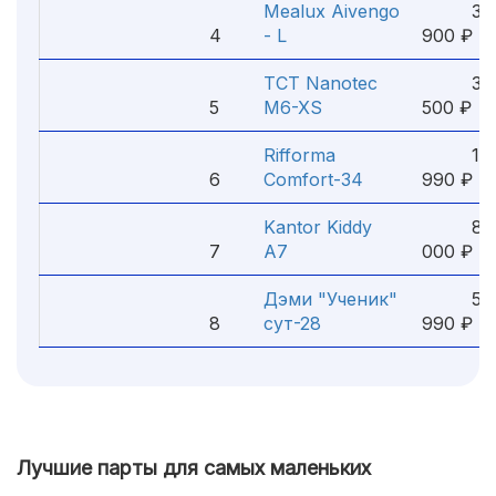
Mealux Aivengo
33
4
- L
900 ₽
TCT Nanotec
33
5
M6-XS
500 ₽
Rifforma
18
6
Comfort-34
990 ₽
Kantor Kiddy
8
7
A7
000 ₽
Дэми "Ученик"
5
8
сут-28
990 ₽
Лучшие парты для самых маленьких