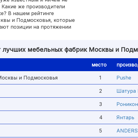
 Какие же производители
ке? В нашем рейтинге
сквы и Подмосковья, которые
вают позиции на протяжении
г лучших мебельных фабрик Москвы и Подм
место
произво
Москвы и Подмосковья
1
Pushe
2
Шатура 
3
Роникон
4
Янтарь
5
ANDERS