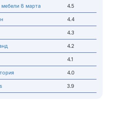
 мебели 8 марта
4.5
н
4.4
4.3
анд
4.2
4.1
тория
4.0
s
3.9