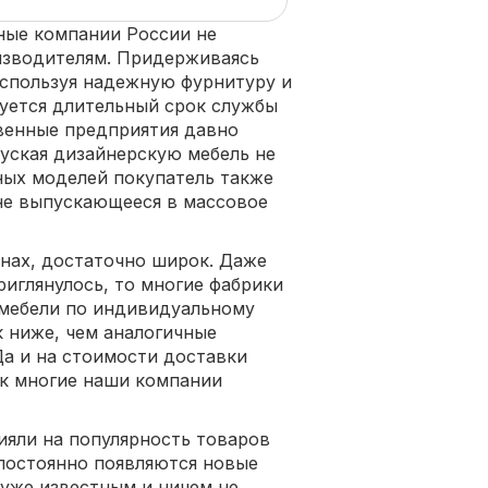
ные компании России не
изводителям. Придерживаясь
спользуя надежную фурнитуру и
уется длительный срок службы
венные предприятия давно
уская дизайнерскую мебель не
ных моделей покупатель также
не выпускающееся в массовое
нах, достаточно широк. Даже
риглянулось, то многие фабрики
 мебели по индивидуальному
к ниже, чем аналогичные
а и на стоимости доставки
ак многие наши компании
яли на популярность товаров
постоянно появляются новые
уже известным и ничем не