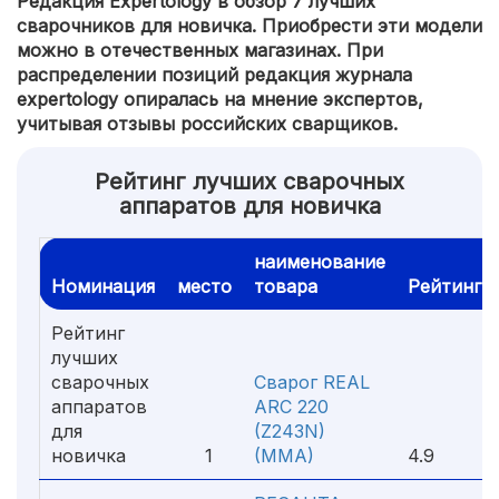
Редакция Expertology в обзор 7 лучших
сварочников для новичка. Приобрести эти модели
можно в отечественных магазинах. При
распределении позиций редакция журнала
expertology опиралась на мнение экспертов,
учитывая отзывы российских сварщиков.
Рейтинг лучших сварочных
аппаратов для новичка
наименование
Номинация
место
товара
Рейтинг
Рейтинг
лучших
сварочных
Сварог REAL
аппаратов
ARC 220
для
(Z243N)
новичка
1
(MMA)
4.9