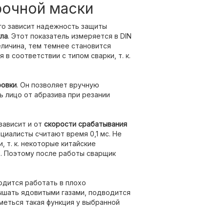
рочной маски
го зависит надежность защиты
ла
. Этот показатель измеряется в DIN
еличина, тем темнее становится
в соответствии с типом сварки, т. к.
овки
. Он позволяет вручную
 лицо от абразива при резании
зависит и от
скорости срабатывания
циалисты считают время 0,1 мс. Не
, т. к. некоторые китайские
. Поэтому после работы сварщик
дится работать в плохо
ышать ядовитыми газами, подводится
меться такая функция у выбранной