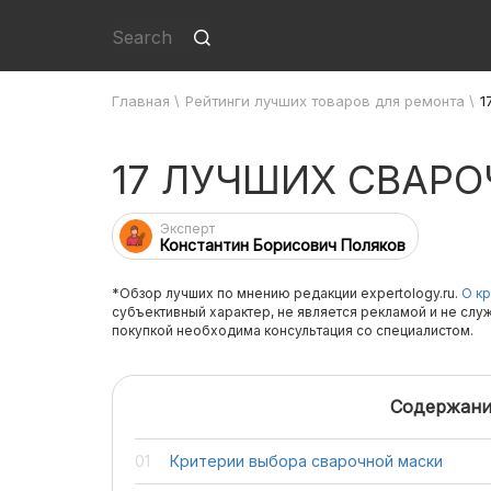
Главная
\
Рейтинги лучших товаров для ремонта
\
1
17 ЛУЧШИХ СВАР
Эксперт
Константин Борисович Поляков
*Обзор лучших по мнению редакции expertology.ru.
О кр
субъективный характер, не является рекламой и не слу
покупкой необходима консультация со специалистом.
Содержани
Критерии выбора сварочной маски