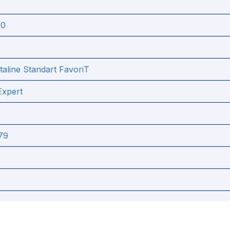
60
line Standart FavoriT
Expert
79