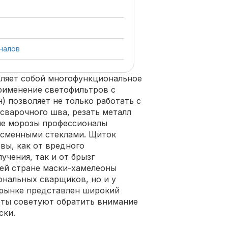
налов
вляет собой многофункциональное
рименение светофильтров с
 позволяет не только работать с
 сварочного шва, резать металл
ные морозы профессионалы
 сменными стеклами. Щиток
вы, как от вредного
учения, так и от брызг
шей стране маски-хамелеоны
ональных сварщиков, но и у
 рынке представлен широкий
рты советуют обратить внимание
ски.