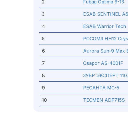
2
Fubag Optima 9-13
3
ESAB SENTINEL A
4
ESAB Warrior Tech
5
РОСОМЗ НН12 Crysta
6
Aurora Sun-9 Max 
7
Сварог AS-4001F
8
ЗУБР ЭКСПЕРТ 110
9
РЕСАНТА МС-5
10
TECMEN ADF715S