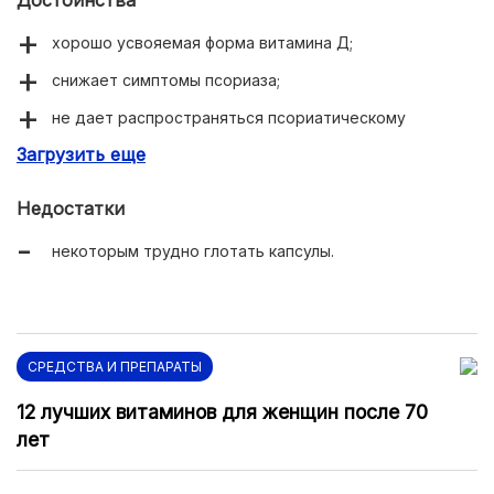
хорошо усвояемая форма витамина Д;
снижает симптомы псориаза;
не дает распространяться псориатическому
процессу;
Загрузить еще
улучшает психоэмоциональный фон;
Недостатки
обеспечивает прилив сил;
некоторым трудно глотать капсулы.
оздоравливает волосы и ногти.
СРЕДСТВА И ПРЕПАРАТЫ
12 лучших витаминов для женщин после 70
лет