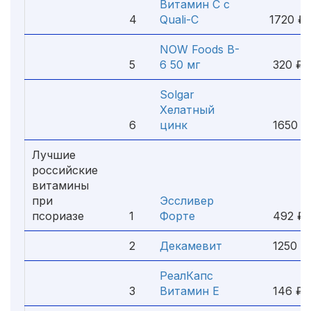
Витамин C с
4
Quali-C
1720 ₽
NOW Foods B-
5
6 50 мг
320 ₽
Solgar
Хелатный
6
цинк
1650 ₽
Лучшие
российские
витамины
при
Эссливер
псориазе
1
Форте
492 ₽
2
Декамевит
1250 ₽
РеалКапс
3
Витамин Е
146 ₽