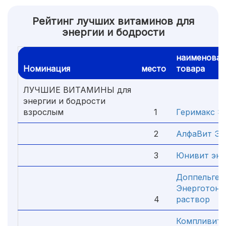
Рейтинг лучших витаминов для
энергии и бодрости
наименован
Номинация
место
товара
ЛУЧШИЕ ВИТАМИНЫ для
энергии и бодрости
взрослым
1
Геримакс Э
2
АлфаВит Эн
3
Юнивит эн
Доппельгер
Энерготони
4
раствор
Компливит