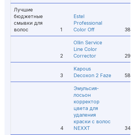
Лучшие
бюджетные
Estel
смывки для
Professional
волос
1
Color Off
388 
Ollin Service
Line Color
2
Corrector
290 
Kapous
3
Decoxon 2 Faze
580 
Эмульсия-
лосьон
корректор
цвета для
удаления
краски с волос
4
NEXXT
344 