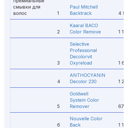
премиальные
смывки для
Paul Mitchell
волос
1
Backtrack
4 97
Kaaral BACO
2
Color Remove
1 18
Selective
Professional
Decolorvit
3
Oxyreload
1 650
ANTHOCYANIN
4
Decolor 230
1 260
Goldwell
System Color
5
Remover
675 
Nouvelle Color
6
Back
1 156