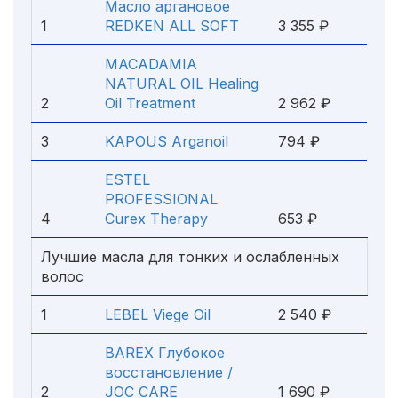
Масло аргановое
1
REDKEN ALL SOFT
3 355 ₽
MACADAMIA
NATURAL OIL Healing
2
Oil Treatment
2 962 ₽
3
KAPOUS Arganoil
794 ₽
ESTEL
PROFESSIONAL
4
Curex Therapy
653 ₽
Лучшие масла для тонких и ослабленных
волос
1
LEBEL Viege Oil
2 540 ₽
BAREX Глубокое
восстановление /
2
JOC CARE
1 690 ₽