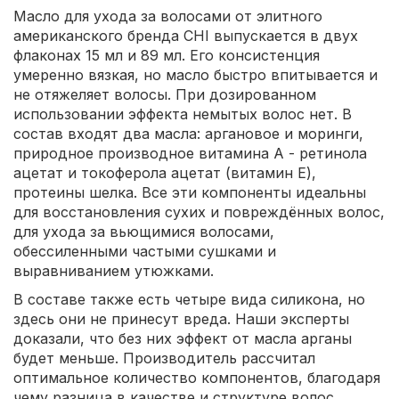
Масло для ухода за волосами от элитного
американского бренда CHI выпускается в двух
флаконах 15 мл и 89 мл. Его консистенция
умеренно вязкая, но масло быстро впитывается и
не отяжеляет волосы. При дозированном
использовании эффекта немытых волос нет. В
состав входят два масла: аргановое и моринги,
природное производное витамина А - ретинола
ацетат и токоферола ацетат (витамин Е),
протеины шелка. Все эти компоненты идеальны
для восстановления сухих и повреждённых волос,
для ухода за вьющимися волосами,
обессиленными частыми сушками и
выравниванием утюжками.
В составе также есть четыре вида силикона, но
здесь они не принесут вреда. Наши эксперты
доказали, что без них эффект от масла арганы
будет меньше. Производитель рассчитал
оптимальное количество компонентов, благодаря
чему разница в качестве и структуре волос