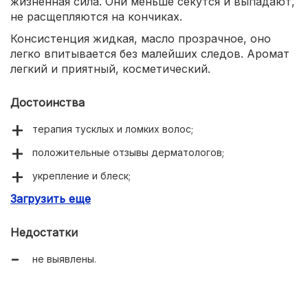
жизненная сила. Они меньше секутся и выпадают,
не расщепляются на кончиках.
Консистенция жидкая, масло прозрачное, оно
легко впитывается без малейших следов. Аромат
легкий и приятный, косметический.
Достоинства
терапия тусклых и ломких волос;
положительные отзывы дерматологов;
укрепление и блеск;
Загрузить еще
кончики больше не секутся;
не жирнит;
Недостатки
локоны не утяжеляет.
не выявлены.