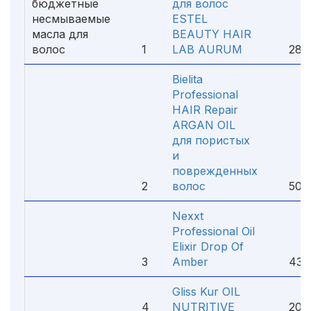
бюджетные
для волос
несмываемые
ESTEL
масла для
BEAUTY HAIR
волос
1
LAB AURUM
289 
Bielita
Professional
HAIR Repair
ARGAN OIL
для пористых
и
поврежденных
2
волос
502 
Nexxt
Professional Oil
Elixir Drop Of
3
Amber
430 
Gliss Kur OIL
4
NUTRITIVE
206 