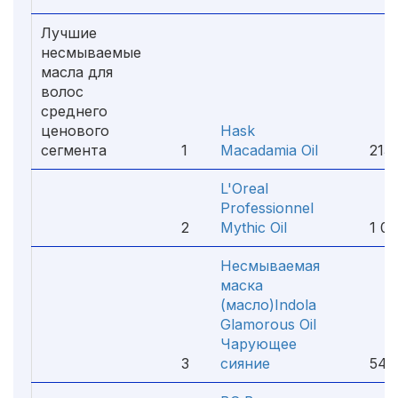
Лучшие
несмываемые
масла для
волос
среднего
ценового
Hask
сегмента
1
Macadamia Oil
213 
L'Oreal
Professionnel
2
Mythic Oil
1 09
Несмываемая
маска
(масло)Indola
Glamorous Oil
Чарующее
3
сияние
541 