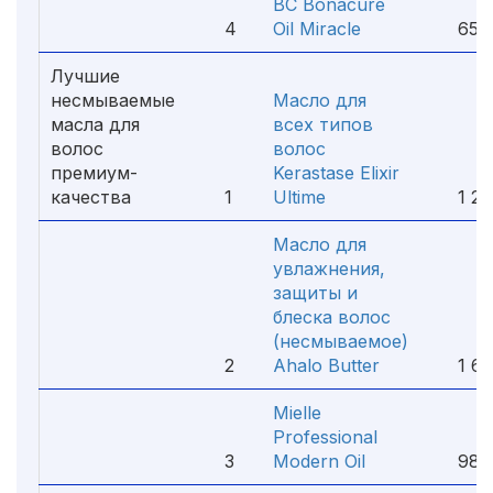
BC Bonacure
4
Oil Miracle
650 
Лучшие
несмываемые
Масло для
масла для
всех типов
волос
волос
премиум-
Kerastase Elixir
качества
1
Ultime
1 22
Масло для
увлажнения,
защиты и
блеска волос
(несмываемое)
2
Ahalo Butter
1 66
Mielle
Professional
3
Modern Oil
981 