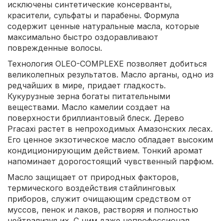
исключены синтетические консерванты,
красители, сульфаты и парабены. Формула
содержит ценные натуральные масла, которые
максимально быстро оздоравливают
поврежденные волосы.
Технология OLEO-COMPLEXE позволяет добиться
великолепных результатов. Масло арганы, одно из
редчайших в мире, придает гладкость.
Кукурузные зерна богаты питательными
веществами. Масло камелии создает на
поверхности бриллиантовый блеск. Дерево
Pracaxi растет в непроходимых Амазонских лесах.
Его ценное экзотическое масло обладает высоким
кондиционирующим действием. Тонкий аромат
напоминает дорогостоящий чувственный парфюм.
Масло защищает от природных факторов,
термического воздействия стайлинговых
приборов, служит очищающим средством от
муссов, пенок и лаков, растворяя и полностью
нейтрализуя их. С ним даже непрофессионал