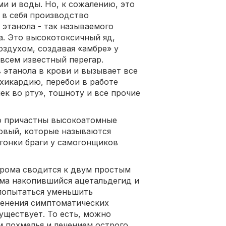
ми и воды. Но, к сожалению, это
 в себя производство
этанола - так называемого
а. Это высокотоксичный яд,
здухом, создавая «амбре» у
всем известный перегар.
этанола в крови и вызывает все
ахикардию, перебои в работе
ек во рту», тошноту и все прочие
ью причастны высокоатомные
овый, которые называются
гонки браги у самогонщиков
дрома сводится к двум простым
зма накопившийся ацетальдегид и
 попытаться уменьшить
енения симптоматических
уществует. То есть, можно
м похмелья и лечением острого