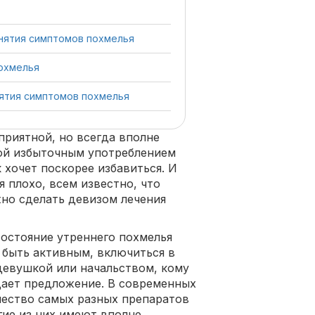
нятия симптомов похмелья
охмелья
нятия симптомов похмелья
приятной, но всегда вполне
ой избыточным употреблением
 хочет поскорее избавиться. И
я плохо, всем известно, что
жно сделать девизом лечения
состояние утреннего похмелья
 быть активным, включиться в
 девушкой или начальством, кому
ждает предложение. В современных
чество самых разных препаратов
гие из них имеют вполне