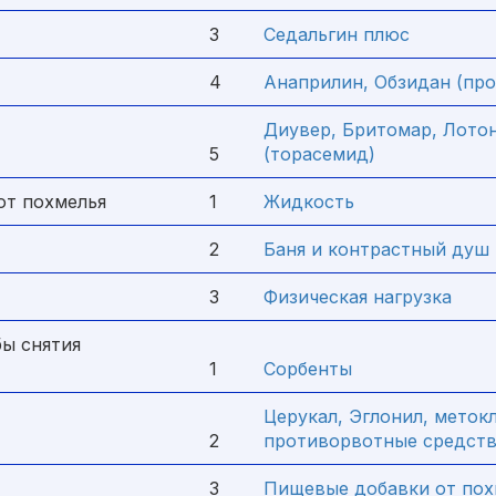
3
Седальгин плюс
4
Анаприлин, Обзидан (пр
Диувер, Бритомар, Лотон
5
(торасемид)
от похмелья
1
Жидкость
2
Баня и контрастный душ
3
Физическая нагрузка
ы снятия
1
Сорбенты
Церукал, Эглонил, меток
2
противорвотные средст
3
Пищевые добавки от пох