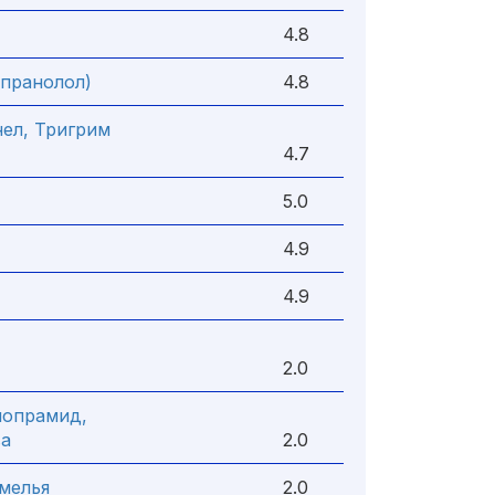
4.8
опранолол)
4.8
ел, Тригрим
4.7
5.0
4.9
4.9
2.0
лопрамид,
ва
2.0
мелья
2.0