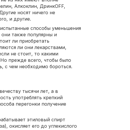
мелин, Алкоклин, ДринкOFF,
 Другие носят ничего не
ro, и другие.
 испытанные способы уменьшения
 они также популярны и
тоит ли приобретать
ляются ли они лекарствами,
сли не стоит, то какими
Но прежде всего, чтобы было
, с чем необходимо бороться.
ечеству тысячи лет, а в
ость употреблять крепкий
пособа перегонки получение
рабатывает этиловый спирт
а), окисляет его до углекислого