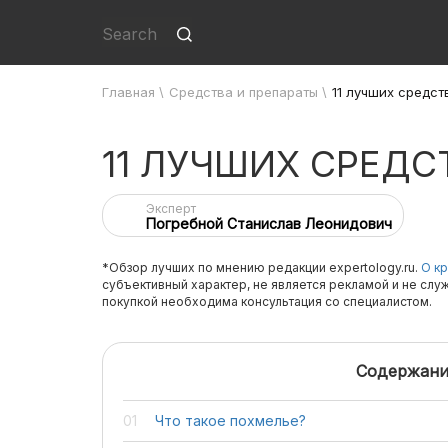
Главная
\
Средства и препараты
\
11 лучших средст
11 ЛУЧШИХ СРЕДС
Эксперт
Погребной Станислав Леонидович
*Обзор лучших по мнению редакции expertology.ru.
О кр
субъективный характер, не является рекламой и не слу
покупкой необходима консультация со специалистом.
Содержани
Что такое похмелье?