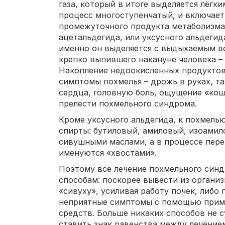
газа, который в итоге выделяется лёгки
процесс многоступенчатый, и включает
промежуточного продукта метаболизма 
ацетальдегида, или уксусного альдегид
именно он выделяется с выдыхаемым во
крепко выпившего накануне человека – 
Накопление недоокисленных продуктов 
симптомы похмелья – дрожь в руках, т
сердца, головную боль, ощущение «кош
прелести похмельного синдрома.
Кроме уксусного альдегида, к похмел
спирты: бутиловый, амиловый, изоамил
сивушными маслами, а в процессе пере
именуются «хвостами».
Поэтому всё лечение похмельного син
способам: поскорее вывести из органи
«сивуху», усиливая работу почек, либо
неприятные симптомы с помощью прим
средств. Больше никаких способов не с
ставить знак равенства между лечение