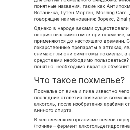
понятные названия, такие как Антипох
Встань-ка, Гутен Морген, Morning Care.
говорящие наименования: Зорекс, Zinal p
Однако в народе веками существовали
неприятных симптомов при похмелье, и
применяются до настоящего времени. С
лекарственные препараты в аптеках, яв
снимают ли они симптомы похмелья, а е
средствами необходимо пользоваться? 
понятно, необходимо вкратце объяснить
Что такое похмелье?
Похмелье от вина и пива известно челов
последние столетия появилась возможн
алкоголь, после изобретения арабами с
винного спирта.
В человеческом организме печень пере
(точнее – фермент алкогольдегидрогеназ